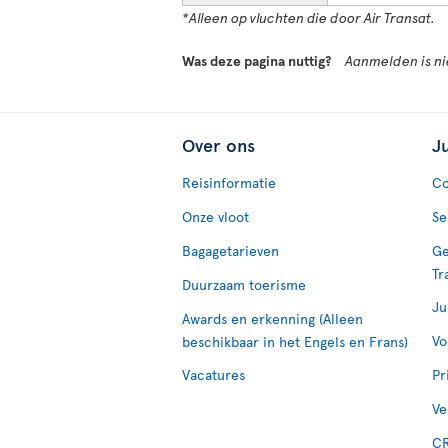
*Alleen op vluchten die door Air Transat.
Was deze pagina nuttig?
Aanmelden is nie
Over ons
J
Reisinformatie
Co
Onze vloot
Se
Bagagetarieven
Ge
Tr
Duurzaam toerisme
Ju
Awards en erkenning (Alleen
Vo
beschikbaar in het Engels en Frans)
Vacatures
Pr
Ve
CR