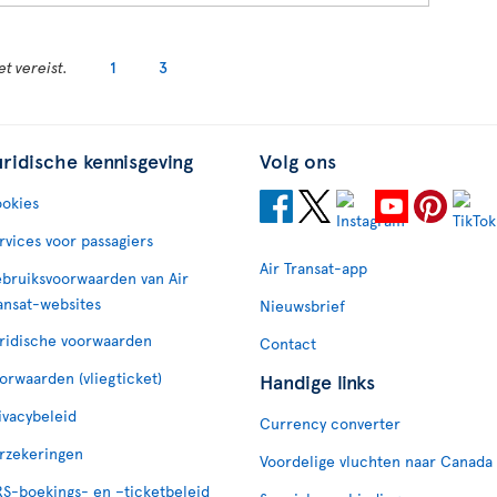
t vereist.
1
3
uridische kennisgeving
Volg ons
okies
rvices voor passagiers
Air Transat-app
bruiksvoorwaarden van Air
ansat-websites
Nieuwsbrief
ridische voorwaarden
Contact
orwaarden (vliegticket)
Handige links
ivacybeleid
Currency converter
rzekeringen
Voordelige vluchten naar Canada
S-boekings- en –ticketbeleid