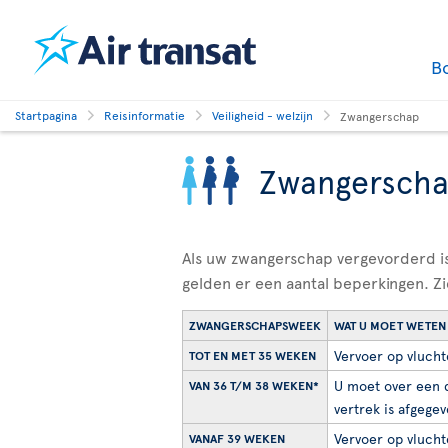
B
Startpagina
Reisinformatie
Veiligheid - welzijn
Zwangerschap
Zwangersch
Als uw zwangerschap vergevorderd is
gelden er een aantal beperkingen. Zi
ZWANGERSCHAPSWEEK
WAT U MOET WETEN
Vervoer op vlucht
TOT EN MET 35 WEKEN
U moet over een d
VAN 36 T/M 38 WEKEN*
vertrek is afgegev
Vervoer op vluchte
VANAF 39 WEKEN