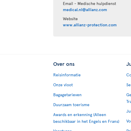
Email - Medische hulpdienst
medical.nl@allianz.com
Website
www.allianz-protection.com
Over ons
J
Reisinformatie
Co
Onze vloot
Se
Bagagetarieven
Ge
Tr
Duurzaam toerisme
Ju
Awards en erkenning (Alleen
Vo
beschikbaar in het Engels en Frans)
Vacatures
Pr