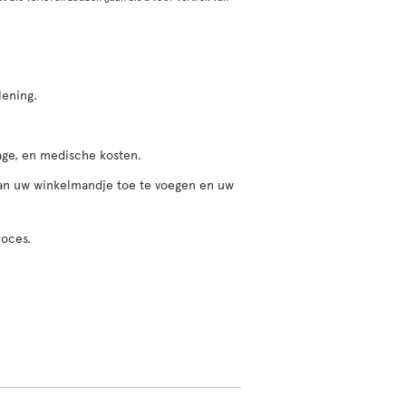
lening.
gage, en medische kosten.
 aan uw winkelmandje toe te voegen en uw
roces.