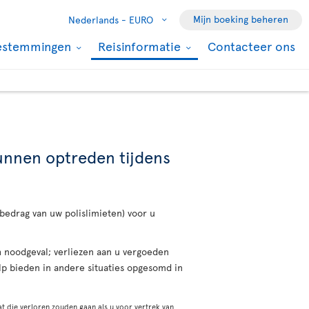
Mijn boeking beheren
Nederlands -
EURO
estemmingen
Reisinformatie
Contacteer ons
kunnen optreden tijdens
 bedrag van uw polislimieten) voor u
ch noodgeval; verliezen aan u vergoeden
lp bieden in andere situaties opgesomd in
t die verloren zouden gaan als u voor vertrek van