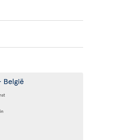
 België
nst
in