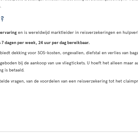
.
 ?
 ervaring
en is wereldwijd marktleider in reisverzekeringen en hulpver
s 7 dagen per week, 24 uur per dag bereikbaar.
 biedt dekking voor SOS-kosten, ongevallen, diefstal en verlies van ba
ngeboden bij de aankoop van uw vliegtickets. U hoeft het alleen maar
g is betaald.
elde vragen, van de voordelen van een reisverzekering tot het claimp