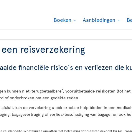
Boeken
Aanbiedingen
B
 een reisverzekering
lde financiële risico's en verliezen die 
*
gen kunnen niet-terugbetaalbare
, vooruitbetaalde reiskosten (tot het
erd of onderbroken om een gedekte reden.
u afsluit, kan de verzekering u ook cruciale hulp bieden in een medis
aging, bagagevertraging of verlies/beschadiging van bagage; en ook hu
 reisdeposito's/betalingen omvatten met betrekking tot diensten gekocht bij Air Transa