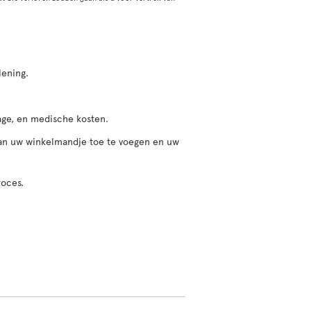
lening.
gage, en medische kosten.
 aan uw winkelmandje toe te voegen en uw
roces.