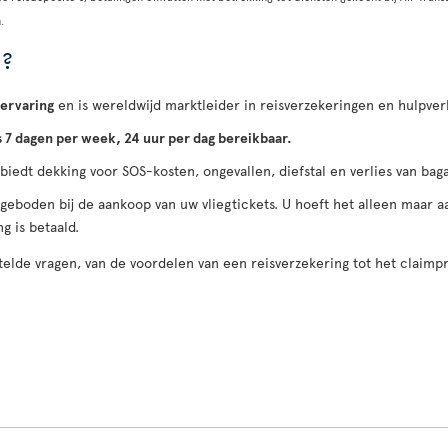
.
 ?
 ervaring
en is wereldwijd marktleider in reisverzekeringen en hulpver
s 7 dagen per week, 24 uur per dag bereikbaar.
 biedt dekking voor SOS-kosten, ongevallen, diefstal en verlies van ba
ngeboden bij de aankoop van uw vliegtickets. U hoeft het alleen maar
g is betaald.
elde vragen, van de voordelen van een reisverzekering tot het claimp