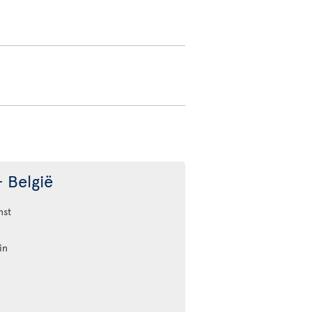
 België
nst
in