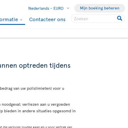
Mijn boeking beheren
Nederlands -
EURO
formatie
Contacteer ons
kunnen optreden tijdens
 bedrag van uw polislimieten) voor u
ch noodgeval; verliezen aan u vergoeden
lp bieden in andere situaties opgesomd in
t die verloren zouden gaan als u voor vertrek van