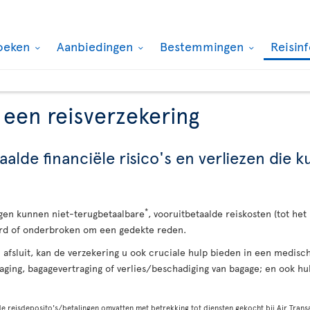
oeken
Aanbiedingen
Bestemmingen
Reisin
 een reisverzekering
lde financiële risico's en verliezen die 
*
gen kunnen niet-terugbetaalbare
, vooruitbetaalde reiskosten (tot het
erd of onderbroken om een gedekte reden.
u afsluit, kan de verzekering u ook cruciale hulp bieden in een medis
aging, bagagevertraging of verlies/beschadiging van bagage; en ook hu
 reisdeposito's/betalingen omvatten met betrekking tot diensten gekocht bij Air Transa