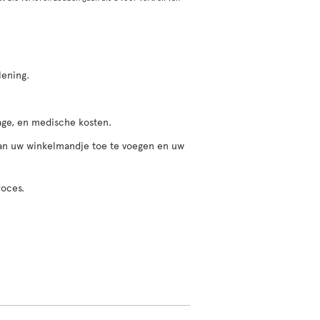
lening.
gage, en medische kosten.
 aan uw winkelmandje toe te voegen en uw
roces.