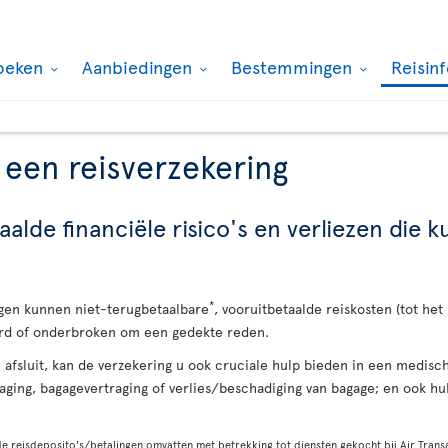
oeken
Aanbiedingen
Bestemmingen
Reisin
 een reisverzekering
lde financiële risico's en verliezen die 
*
gen kunnen niet-terugbetaalbare
, vooruitbetaalde reiskosten (tot het
erd of onderbroken om een gedekte reden.
u afsluit, kan de verzekering u ook cruciale hulp bieden in een medis
aging, bagagevertraging of verlies/beschadiging van bagage; en ook hu
 reisdeposito's/betalingen omvatten met betrekking tot diensten gekocht bij Air Transa