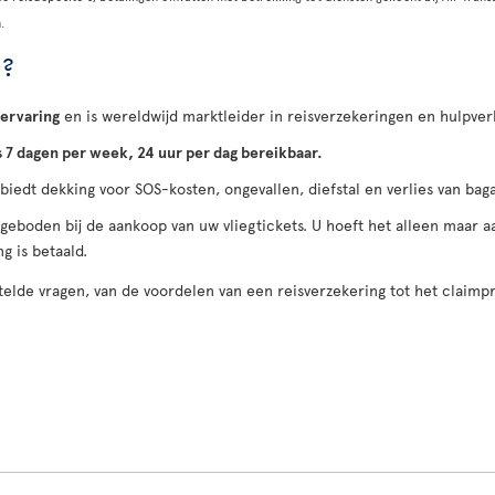
.
 ?
 ervaring
en is wereldwijd marktleider in reisverzekeringen en hulpver
s 7 dagen per week, 24 uur per dag bereikbaar.
 biedt dekking voor SOS-kosten, ongevallen, diefstal en verlies van ba
ngeboden bij de aankoop van uw vliegtickets. U hoeft het alleen maar
g is betaald.
elde vragen, van de voordelen van een reisverzekering tot het claimp