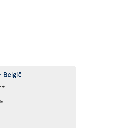
 België
nst
in