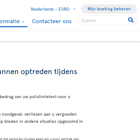
Mijn boeking beheren
Nederlands -
EURO
formatie
Contacteer ons
kunnen optreden tijdens
 bedrag van uw polislimieten) voor u
ch noodgeval; verliezen aan u vergoeden
lp bieden in andere situaties opgesomd in
t die verloren zouden gaan als u voor vertrek van