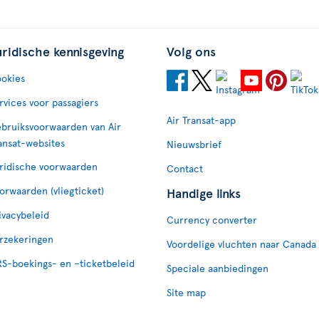
uridische kennisgeving
Volg ons
okies
rvices voor passagiers
Air Transat-app
bruiksvoorwaarden van Air
ansat-websites
Nieuwsbrief
ridische voorwaarden
Contact
orwaarden (vliegticket)
Handige links
ivacybeleid
Currency converter
rzekeringen
Voordelige vluchten naar Canada
S-boekings- en –ticketbeleid
Speciale aanbiedingen
Site map