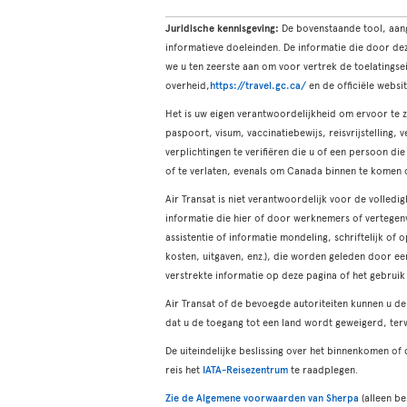
Juridische kennisgeving:
De bovenstaande tool, aang
informatieve doeleinden. De informatie die door dez
we u ten zeerste aan om voor vertrek de toelatingse
overheid,
https://travel.gc.ca/
en de officiële websi
Het is uw eigen verantwoordelijkheid om ervoor te z
paspoort, visum, vaccinatiebewijs, reisvrijstelling,
verplichtingen te verifiëren die u of een persoon di
of te verlaten, evenals om Canada binnen te komen o
Air Transat is niet verantwoordelijk voor de volledi
informatie die hier of door werknemers of vertegen
assistentie of informatie mondeling, schriftelijk of
kosten, uitgaven, enz.), die worden geleden door een
verstrekte informatie op deze pagina of het gebruik
Air Transat of de bevoegde autoriteiten kunnen u de 
dat u de toegang tot een land wordt geweigerd, ter
De uiteindelijke beslissing over het binnenkomen of
reis het
IATA-Reisezentrum
te raadplegen.
Zie de Algemene voorwaarden van Sherpa
(alleen be