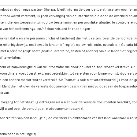
eboden door onze partner Sherpa, biedt informatie over de toelatingseisen voor je lan
e tool wordt verstrekt, is geen vervanging van de informatie die door de overheid en an
isen, die van toepassing zijn op uw bestemming en persoonlijke situatie, te controlere
te van het bestemmings- en/of doorreisland te raadplegen.
orgen dat u en alle personen (inclusief kinderen) die met u reizen, over de benodigde, 
 verzekeringsbewijs, enz.) om alle landen of regio's op uw reisroute, evenals om Canada b
e met u reist mogelijk heeft (zoals quarantaine, testen of andere) om alle landen of regio
f te verlaten.
gheid of nauwkeurigheid van de informatie die door de Sherpa-tool wordt verstrekt. Air T
woordigers wordt verstrekt, met betrekking tot vereisten voor binnenkomst, doorreis of
 op een andere manier wordt verstrekt. Air Transat is ook niet verantwoordelijk voor de 
 klant die niet over de vereiste documenten beschikt en niet voldoet aan de toepasselij
 ervan.
toegang tot het vliegtuig ontzeggen als u niet over de vereiste documenten beschikt, zond
wijl u wel over de benodigde reisdocumenten beschikt.
 doorreizen van een land ligt bij de overheid en ambtenaren van het land waarnaar u re
schikbaar in het Engels).