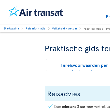
B
Startpagina
Reisinformatie
Veiligheid - welzijn
Practical guide - Pr
Praktische gids te
Inreisvoorwaarden per
bestemming
Reisadvies
Kom
minstens
3 uur vóór vertrek a