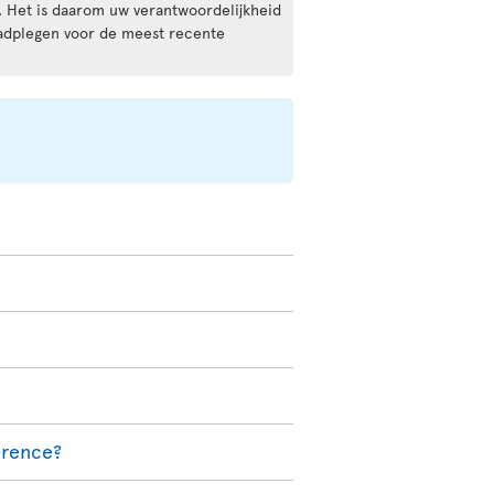
t. Het is daarom uw verantwoordelijkheid
raadplegen voor de meest recente
ference?