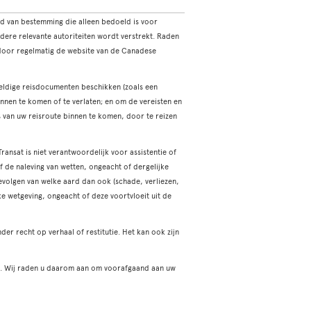
d van bestemming die alleen bedoeld is voor
dere relevante autoriteiten wordt verstrekt. Raden
n door regelmatig de website van de Canadese
geldige reisdocumenten beschikken (zoals een
innen te komen of te verlaten; en om de vereisten en
's van uw reisroute binnen te komen, door te reizen
ransat is niet verantwoordelijk voor assistentie of
 de naleving van wetten, ongeacht of dergelijke
gevolgen van welke aard dan ook (schade, verliezen,
ke wetgeving, ongeacht of deze voortvloeit uit de
er recht op verhaal of restitutie. Het kan ook zijn
ist. Wij raden u daarom aan om voorafgaand aan uw