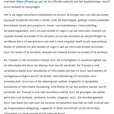
overheid,
https://travel.gc.ca/
en de officiële website van het bestemmings- en/of
doorreisland te raadplegen.
Het is uw eigen verantwoordelijkheid om ervoor te zorgen dat u en alle personen
(inclusief kinderen) die met u reizen, over de benodigde, geldige reisdocumenten
beschikken (zoals een paspoort, visum, vaccinatiebewijs, reisvrijstelling,
verzekeringsbewijs, enz.) om alle landen of regio's op uw reisroute, evenals om
Canada binnen te komen of te verlaten; en om de vereisten en verplichtingen te
verifiëren die u of een persoon die met u reist mogelijk heeft (zoals quarantaine,
testen of andere) om alle landen of regio's van uw reisroute binnen te komen,
door te reizen of te verlaten, evenals om Canada binnen te komen of te verlaten.
Air Transat is niet verantwoordelijk voor de volledigheid of nauwkeurigheid van
de informatie die door de Sherpa-tool wordt verstrekt. Air Transat is niet
verantwoordelijk voor assistentie of informatie die hier of door werknemers of
vertegenwoordigers wordt verstrekt, met betrekking tot vereisten voor
binnenkomst, doorreis of de naleving van wetten, ongeacht of dergelijke
assistentie of informatie mondeling, schriftelijk of op een andere manier wordt
verstrekt. Air Transat is ook niet verantwoordelijk voor de gevolgen van welke
aard dan ook (schade, verliezen, kosten, uitgaven, enz.), die worden geleden
door een klant die niet over de vereiste documenten beschikt en niet voldoet aan
de toepasselijke wetgeving, ongeacht of deze voortvloeit uit de verstrekte
informatie op deze pagina of het gebruik ervan.