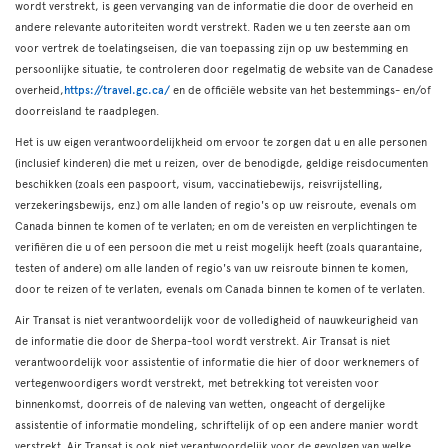
wordt verstrekt, is geen vervanging van de informatie die door de overheid en
andere relevante autoriteiten wordt verstrekt. Raden we u ten zeerste aan om
voor vertrek de toelatingseisen, die van toepassing zijn op uw bestemming en
persoonlijke situatie, te controleren door regelmatig de website van de Canadese
overheid,
https://travel.gc.ca/
en de officiële website van het bestemmings- en/of
doorreisland te raadplegen.
Het is uw eigen verantwoordelijkheid om ervoor te zorgen dat u en alle personen
(inclusief kinderen) die met u reizen, over de benodigde, geldige reisdocumenten
beschikken (zoals een paspoort, visum, vaccinatiebewijs, reisvrijstelling,
verzekeringsbewijs, enz.) om alle landen of regio's op uw reisroute, evenals om
Canada binnen te komen of te verlaten; en om de vereisten en verplichtingen te
verifiëren die u of een persoon die met u reist mogelijk heeft (zoals quarantaine,
testen of andere) om alle landen of regio's van uw reisroute binnen te komen,
door te reizen of te verlaten, evenals om Canada binnen te komen of te verlaten.
Air Transat is niet verantwoordelijk voor de volledigheid of nauwkeurigheid van
de informatie die door de Sherpa-tool wordt verstrekt. Air Transat is niet
verantwoordelijk voor assistentie of informatie die hier of door werknemers of
vertegenwoordigers wordt verstrekt, met betrekking tot vereisten voor
binnenkomst, doorreis of de naleving van wetten, ongeacht of dergelijke
assistentie of informatie mondeling, schriftelijk of op een andere manier wordt
verstrekt. Air Transat is ook niet verantwoordelijk voor de gevolgen van welke