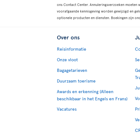
ons Contact Center. Annuleringsverzoeken moeten w
voorafgaande kennisgeving worden gewijzigd en geld
optionele producten en diensten. Boekingen zijn 
Over ons
J
Reisinformatie
Co
Onze vloot
Se
Bagagetarieven
Ge
Tr
Duurzaam toerisme
Ju
Awards en erkenning (Alleen
Vo
beschikbaar in het Engels en Frans)
Vacatures
Pr
Ve
CR