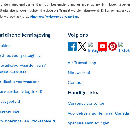
orden ingediend via het daarvoor bestemde formulier in de rubriek ‘Mijn boeking beher
t uitsluitend voor vluchten die door Air Transat worden uitgevoerd. Er kunnen extra k
.
onderworpen aan onze
Algemene Verkoopvoorwaarden
uridische kennisgeving
Volg ons
okies
rvices voor passagiers
Air Transat-app
bruiksvoorwaarden van Air
ansat-websites
Nieuwsbrief
ridische voorwaarden
Contact
orwaarden (vliegticket)
Handige links
ivacybeleid
Currency converter
rzekeringen
Voordelige vluchten naar Canada
S-boekings- en –ticketbeleid
Speciale aanbiedingen