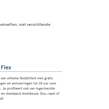
sbehoeften, met verschillende
 Flex
van ultieme flexibiliteit met gratis
ingen en annuleringen tot 24 uur voor
k. Je profiteert ook van ingecheckte
 en standaard stoelkeuze. Dus, raam of
d?