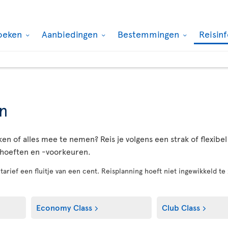
oeken
Aanbiedingen
Bestemmingen
Reisin
n
kken of alles mee te nemen? Reis je volgens een strak of flexib
behoeften en -voorkeuren.
arief een fluitje van een cent. Reisplanning hoeft niet ingewikkeld te 
Economy Class
Club Class