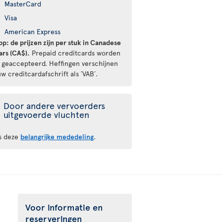
MasterCard
Visa
American Express
op: de prijzen zijn per stuk in Canadese
ars (CA$).
Prepaid creditcards worden
t geaccepteerd. Heffingen verschijnen
w creditcardafschrift als ´VAB´.
Door andere vervoerders
uitgevoerde vluchten
s deze
belangrijke mededeling
.
Voor informatie en
reserveringen