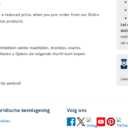
at a reduced price, when you pre-order from our Bistro
ive products.
Let 
doll
nie
op u
ntdekken welke maaltijden, drankjes, snacks,
ikelen u tijdens uw volgende vlucht kunt kopen.
þ
Lee
rije aanbod!
uridische kennisgeving
Volg ons
okies