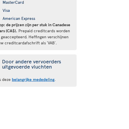
MasterCard
Visa
American Express
op: de prijzen zijn per stuk in Canadese
ars (CA$).
Prepaid creditcards worden
t geaccepteerd. Heffingen verschijnen
w creditcardafschrift als ´VAB´.
Door andere vervoerders
uitgevoerde vluchten
s deze
belangrijke mededeling
.