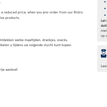
at a reduced price, when you pre-order from our Bistro
ive products.
Let 
doll
nie
op u
ntdekken welke maaltijden, drankjes, snacks,
ikelen u tijdens uw volgende vlucht kunt kopen.
þ
Lee
rije aanbod!