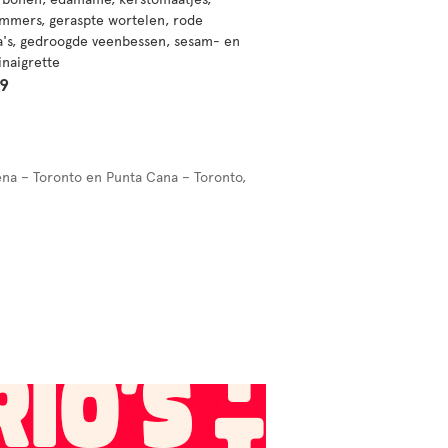
mers, geraspte wortelen, rode
a's, gedroogde veenbessen, sesam- en
inaigrette
99
gena – Toronto en Punta Cana – Toronto,