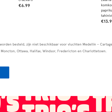
€6.99
komkom
paprik
tahiniv
€13.
 worden besteld, zijn niet beschikbaar voor vluchten Medellín – Carta
 Moncton, Ottawa, Halifax, Windsor, Fredericton en Charlottetown.