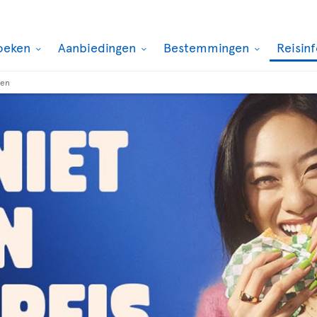
oeken
Aanbiedingen
Bestemmingen
Reisin
len