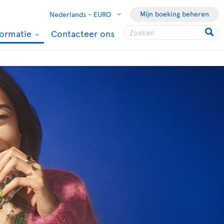
Mijn boeking beheren
Nederlands -
EURO
formatie
Contacteer ons