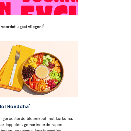
1
 voordat u gaat vliegen
!
 Bol Boeddha
*
, geroosterde bloemkool met kurkuma,
aardappelen, gemarineerde rapen,
 bonen, edamame, kerstomaatjes,