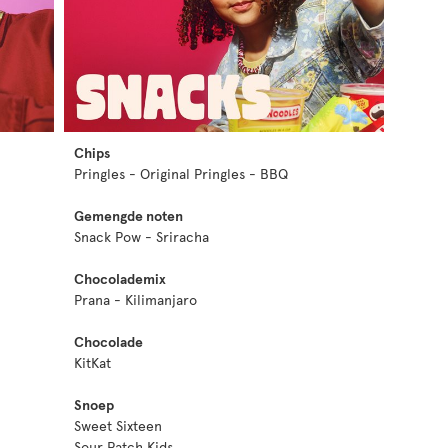
Chips
Pringles - Original Pringles - BBQ
Gemengde noten
Snack Pow - Sriracha
Chocolademix
Prana - Kilimanjaro
Chocolade
KitKat
Snoep
Sweet Sixteen
Sour Patch Kids