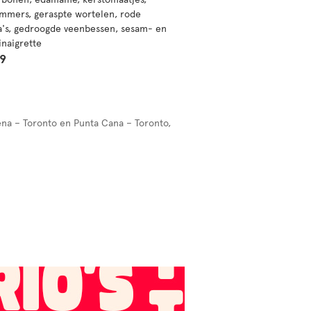
mers, geraspte wortelen, rode
a's, gedroogde veenbessen, sesam- en
inaigrette
99
gena – Toronto en Punta Cana – Toronto,