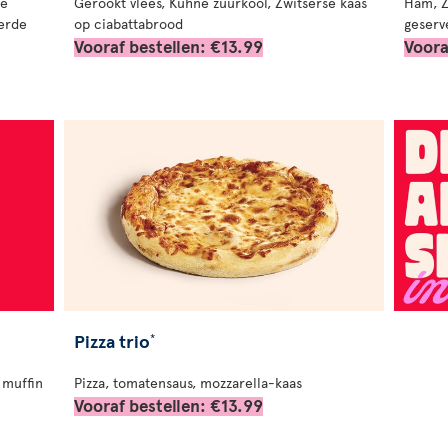
de
Gerookt vlees, Kuhne zuurkool, Zwitserse kaas
Ham, Z
erde
op ciabattabrood
geserv
Vooraf bestellen: €13.99
Voora
Pizza trio
*
 muffin
Pizza, tomatensaus, mozzarella-kaas
Vooraf bestellen: €13.99