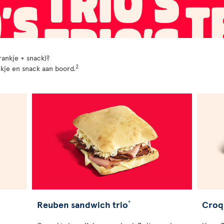
rankje + snack)?
2
ankje en snack aan boord.
Reuben sandwich trio
Croq
*