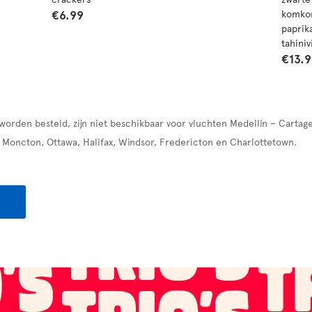
€6.99
komkom
paprik
tahiniv
€13.
 worden besteld, zijn niet beschikbaar voor vluchten Medellín – Carta
 Moncton, Ottawa, Halifax, Windsor, Fredericton en Charlottetown.