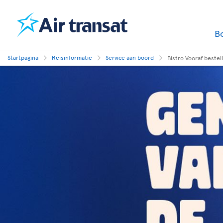
B
Startpagina
Reisinformatie
Service aan boord
Bistro Vooraf bestel