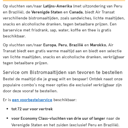
Op vluchten van/naar
Latijns-Amerika
(met uitzondering van Peru
en Brazilië), de
Verenigde Staten
en
Canada
, biedt Air Transat
verschillende bistromaaltijden, zoals sandwiches, lichte maaltijden,
snacks en alcoholische dranken, tegen betaalbare prijzen. Een
barservice met frisdrank, sap, water, koffie en thee is gratis
beschikbaar.
Op vluchten van/naar
Europa
,
Peru
,
Brazilië
en
Marokko
, Air
Transat biedt een gratis warme maaltijd aan en biedt een selectie
van lichte maaltijden, snacks en alcoholische dranken, verkrijgbaar
tegen betaalbare prijzen.
Service om Bistromaaltijden van tevoren te bestellen
Bestel de maaltijd die je graag wilt en bespaar! Ontdek naast onze
populaire combo's nog meer opties die exclusief verkrijgbaar zijn
door deze vooraf te bestellen.
Er is
een voorbestelservice
beschikbaar:
tot 72 uur voor vertrek
voor Economy Class-vluchten van drie uur of langer
naar de
Verenigde Staten en het zuiden (exclusief Peru en Brazilië).