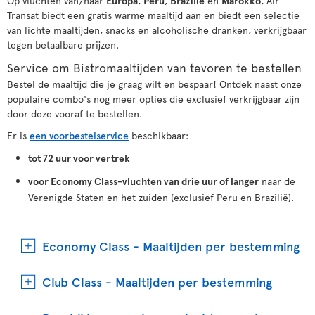
Op vluchten van/naar
Europa
,
Peru
,
Brazilië
en
Marokko
, Air
Transat biedt een gratis warme maaltijd aan en biedt een selectie
van lichte maaltijden, snacks en alcoholische dranken, verkrijgbaar
tegen betaalbare prijzen.
Service om Bistromaaltijden van tevoren te bestellen
Bestel de maaltijd die je graag wilt en bespaar! Ontdek naast onze
populaire combo's nog meer opties die exclusief verkrijgbaar zijn
door deze vooraf te bestellen.
Er is
een voorbestelservice
beschikbaar:
tot 72 uur voor vertrek
voor Economy Class-vluchten van drie uur of langer
naar de
Verenigde Staten en het zuiden (exclusief Peru en Brazilië).
Economy Class - Maaltijden per bestemming
Club Class - Maaltijden per bestemming