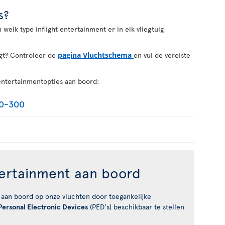
s?
welk type inflight entertainment er in elk vliegtuig
egt? Controleer de
pagina Vluchtschema
en vul de vereiste
 entertainmentopties aan boord:
30-300
tertainment aan boord
 aan boord op onze vluchten door toegankelijke
Personal Electronic Devices
(PED's) beschikbaar te stellen