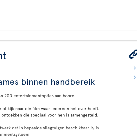
nt
 games binnen handbereik
an 200 entertainmentopties aan boord.
e of kijk naar die film waar iedereen het over heeft.
ontdekken die speciaal voor hen is samengesteld.
erk dat in bepaalde vliegtuigen beschikbaar is, is
tainmentsysteem.