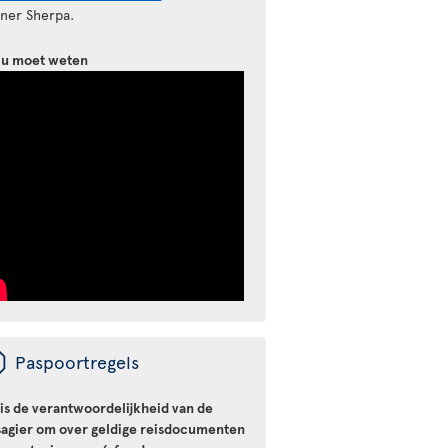
tner Sherpa.
 u moet weten
ü
Paspoortregels
 is de verantwoordelijkheid van de
sagier om over geldige reisdocumenten