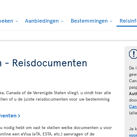
oeken
Aanbiedingen
Bestemmingen
Reisin
n - Reisdocumenten
De 
gewi
Can
pas
a, Canada of de Verenigde Staten vliegt, u vindt hier alle
Aut
tellen of u de juiste reisdocumenten voor uw bestemming
doo
Can
(all
menten
e u nodig hebt om vast te stellen welke documenten u voor
Je 
online een eVisa (eTA, ESTA, etc.) aanvragen of de
voo