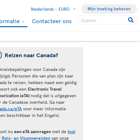
Mijn boeking beheren
Nederlands -
EURO
formatie
Contacteer ons
ü
Reizen naar Canada?
inreisbepalingen voor Canada zijn
jzigd. Personen die van plan zijn naar
ada te reizen, hebben naast een geldig
poort ook een
Electronic Travel
horization (eTA)
nodig dat is uitgegeven
r de Canadese overheid
.
Ga naar
ada.ca/eTA
voor meer informatie
een beschikbaar in het Engels).
kunt nu
een eTA aanvragen
met de
tool
r Reis- en Visumvereisten
van onze