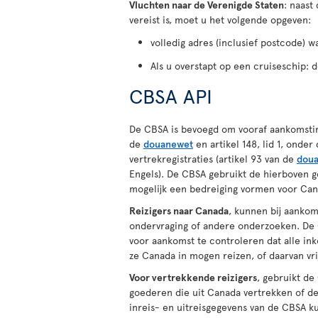
Vluchten naar de Verenigde Staten
: naast
vereist is, moet u het volgende opgeven:
volledig adres (inclusief postcode) wa
Als u overstapt op een cruiseschip: 
CBSA API
De CBSA is bevoegd om vooraf aankomstinfo
de
douanewet
en artikel 148, lid 1, onder
vertrekregistraties (artikel 93 van de
dou
Engels). De CBSA gebruikt de hierboven 
mogelijk een bedreiging vormen voor Cana
Reizigers naar Canada
, kunnen bij aanko
ondervraging of andere onderzoeken. De
voor aankomst te controleren dat alle i
ze Canada in mogen reizen, of daarvan vrij
Voor vertrekkende reizigers
, gebruikt de
goederen die uit Canada vertrekken of de
inreis- en uitreisgegevens van de CBSA 