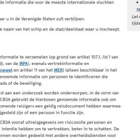
 de informatie die voor de meeste internationale vluchten
S
Let 
ar u in de Verenigde Staten zult verblijven.
tij
de naam van het schip en de stad/deelstaat waar u inscheept.
rmatie te verzamelen (op grond van artikel 107.1, lid 1 van
 d), van de
IRPA
), evenals vertrekinformatie en
anewet
en artikel 11 van het
MER
) (alleen beschikbaar in het
genoemde informatie om personen te identificeren die
da of de beveiliging.
mst aan een onderzoek worden onderworpen, in de vorm van
 CBSA gebruikt de hierboven genoemde informatie ook om
nkomende reizigers een geldig reisdocument hebben waarmee
gesteld zijn of een persoon in functie zijn.
 CBSA vooraf uitreisgegevens om risicovolle personen en
 intentie hebben om te vertrekken, beter in te schatten. De
kunnen worden gedeeld met andere overheidsdiensten voor