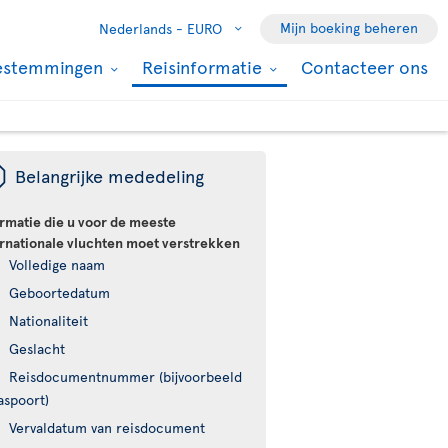
Mijn boeking beheren
Nederlands -
EURO
estemmingen
Reisinformatie
Contacteer ons
ü
Belangrijke mededeling
ormatie die u voor de meeste
ernationale vluchten moet verstrekken
Volledige naam
Geboortedatum
Nationaliteit
Geslacht
Reisdocumentnummer (bijvoorbeeld
aspoort)
Vervaldatum van reisdocument