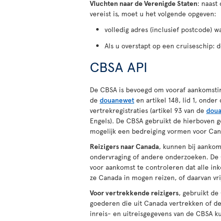
Vluchten naar de Verenigde Staten
: naast
vereist is, moet u het volgende opgeven:
volledig adres (inclusief postcode) wa
Als u overstapt op een cruiseschip: 
CBSA API
De CBSA is bevoegd om vooraf aankomstinfo
de
douanewet
en artikel 148, lid 1, onder
vertrekregistraties (artikel 93 van de
dou
Engels). De CBSA gebruikt de hierboven 
mogelijk een bedreiging vormen voor Cana
Reizigers naar Canada
, kunnen bij aanko
ondervraging of andere onderzoeken. De
voor aankomst te controleren dat alle i
ze Canada in mogen reizen, of daarvan vrij
Voor vertrekkende reizigers
, gebruikt de
goederen die uit Canada vertrekken of de
inreis- en uitreisgegevens van de CBSA 