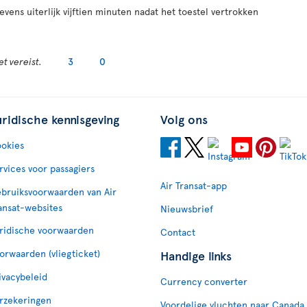
ens uiterlijk vijftien minuten nadat het toestel vertrokken
t vereist.
3
0
uridische kennisgeving
Volg ons
okies
rvices voor passagiers
Air Transat-app
bruiksvoorwaarden van Air
ansat-websites
Nieuwsbrief
ridische voorwaarden
Contact
orwaarden (vliegticket)
Handige links
ivacybeleid
Currency converter
rzekeringen
Voordelige vluchten naar Canada