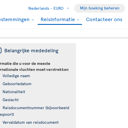
Mijn boeking beheren
Nederlands -
EURO
estemmingen
Reisinformatie
Contacteer ons
ü
Belangrijke mededeling
ormatie die u voor de meeste
ernationale vluchten moet verstrekken
Volledige naam
Geboortedatum
Nationaliteit
Geslacht
Reisdocumentnummer (bijvoorbeeld
aspoort)
Vervaldatum van reisdocument