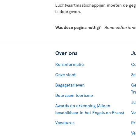
Luchtvaartmaatschappijen moeten de gegev
is doorgeven.
Was deze pagina nuttig?
Aanmelden is nie
Over ons
J
Reisinformatie
Co
Onze vloot
Se
Bagagetarieven
Ge
Tr
Duurzaam toerisme
Ju
Awards en erkenning (Alleen
Vo
beschikbaar in het Engels en Frans)
Vacatures
Pr
Ve