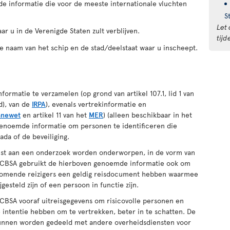
 de informatie die voor de meeste internationale vluchten
S
Let 
ar u in de Verenigde Staten zult verblijven.
tij
de naam van het schip en de stad/deelstaat waar u inscheept.
rmatie te verzamelen (op grond van artikel 107.1, lid 1 van
 d), van de
IRPA
), evenals vertrekinformatie en
anewet
en artikel 11 van het
MER
) (alleen beschikbaar in het
genoemde informatie om personen te identificeren die
da of de beveiliging.
mst aan een onderzoek worden onderworpen, in de vorm van
 CBSA gebruikt de hierboven genoemde informatie ook om
nkomende reizigers een geldig reisdocument hebben waarmee
gesteld zijn of een persoon in functie zijn.
 CBSA vooraf uitreisgegevens om risicovolle personen en
 intentie hebben om te vertrekken, beter in te schatten. De
kunnen worden gedeeld met andere overheidsdiensten voor