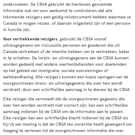
onderzoeken. De CBSA gebruikt de hierboven genoemde
informatie ook om voor aankomst te controleren dat alle
inkomende reizigers een geldig reisdocument hebben waarmee ze
Canada in mogen reizen, of daarvan vrijgesteld zijn of een persoon
in functie zijn.
Voor vertrekkende reizigers
, gebruikt de CBSA vooraf
uitreisgegevens om risicovolle personen en goederen die uit
Canada vertrekken of de intentie hebben om te vertrekken, beter
in te schatten. De inreis- en uitreisgegevens van de CBSA kunnen
worden gedeeld met andere overheidsdiensten voor doeleinden
op het gebied van immigratie, sociale voorzieningen of
wetshandhaving. Alle reizigers kunnen een kopie opvragen van de
voorgeschreven inreis- en uitreisgegevens die over hen wordt
verstrekt, door een schriftelijke aanvraag in te dienen bij de CBSA.
Elke reiziger die vermoedt dat de voorgeschreven gegevens die
over hen worden verstrekt niet correct zijn, kan een schriftelijke
aanvraag indienen bij de CBSA om de informatie aan te passen.
Elke reiziger kan een schriftelijke klacht indienen bij de CBSA als
hij/zij van mening is dat de CBSA ten onrechte heeft geweigerd om
toegang te verlenen tot de voorgeschreven informatie die over