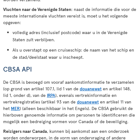
Vluchten naar de Verenigde Staten
: naast de informatie die voor de
meeste internationale vluchten vereist is, moet u het volgende
opgeven:
volledig adres (inclusief postcode) waar u in de Verenigde
Staten zult verblijven.
Als u overstapt op een cruiseschip: de naam van het schip en
de stad/deelstaat waar u inscheept.
CBSA API
De CBSA is bevoegd om vooraf aankomstinformatie te verzamelen
(op grond van artikel 107.1, lid 1 van de
douanewet
en artikel 148,
lid 1, onder d), van de
IRPA
), evenals vertrekinformatie en
vertrekregistraties (artikel 93 van de
douanewet
en artikel 11 van
het
MER
) (alleen beschikbaar in het Engels). De CBSA gebruikt de
hierboven genoemde informatie om personen te identificeren die
mogelijk een bedreiging vormen voor Canada of de beveiliging.
Reizigers naar Canada
, kunnen bij aankomst aan een onderzoek
worden onderworpen, in de vorm van ondervraging of andere