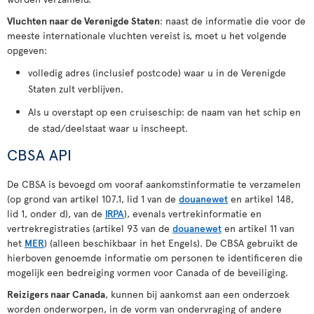
Vluchten naar de Verenigde Staten
: naast de informatie die voor de
meeste internationale vluchten vereist is, moet u het volgende
opgeven:
volledig adres (inclusief postcode) waar u in de Verenigde
Staten zult verblijven.
Als u overstapt op een cruiseschip: de naam van het schip en
de stad/deelstaat waar u inscheept.
CBSA API
De CBSA is bevoegd om vooraf aankomstinformatie te verzamelen
(op grond van artikel 107.1, lid 1 van de
douanewet
en artikel 148,
lid 1, onder d), van de
IRPA
), evenals vertrekinformatie en
vertrekregistraties (artikel 93 van de
douanewet
en artikel 11 van
het
MER
) (alleen beschikbaar in het Engels). De CBSA gebruikt de
hierboven genoemde informatie om personen te identificeren die
mogelijk een bedreiging vormen voor Canada of de beveiliging.
Reizigers naar Canada
, kunnen bij aankomst aan een onderzoek
worden onderworpen, in de vorm van ondervraging of andere