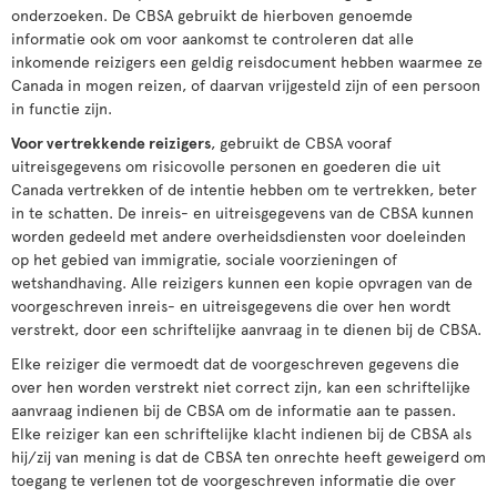
onderzoeken. De CBSA gebruikt de hierboven genoemde
informatie ook om voor aankomst te controleren dat alle
inkomende reizigers een geldig reisdocument hebben waarmee ze
Canada in mogen reizen, of daarvan vrijgesteld zijn of een persoon
in functie zijn.
Voor vertrekkende reizigers
, gebruikt de CBSA vooraf
uitreisgegevens om risicovolle personen en goederen die uit
Canada vertrekken of de intentie hebben om te vertrekken, beter
in te schatten. De inreis- en uitreisgegevens van de CBSA kunnen
worden gedeeld met andere overheidsdiensten voor doeleinden
op het gebied van immigratie, sociale voorzieningen of
wetshandhaving. Alle reizigers kunnen een kopie opvragen van de
voorgeschreven inreis- en uitreisgegevens die over hen wordt
verstrekt, door een schriftelijke aanvraag in te dienen bij de CBSA.
Elke reiziger die vermoedt dat de voorgeschreven gegevens die
over hen worden verstrekt niet correct zijn, kan een schriftelijke
aanvraag indienen bij de CBSA om de informatie aan te passen.
Elke reiziger kan een schriftelijke klacht indienen bij de CBSA als
hij/zij van mening is dat de CBSA ten onrechte heeft geweigerd om
toegang te verlenen tot de voorgeschreven informatie die over