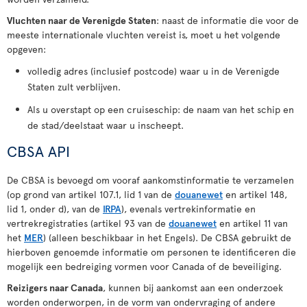
Vluchten naar de Verenigde Staten
: naast de informatie die voor de
meeste internationale vluchten vereist is, moet u het volgende
opgeven:
volledig adres (inclusief postcode) waar u in de Verenigde
Staten zult verblijven.
Als u overstapt op een cruiseschip: de naam van het schip en
de stad/deelstaat waar u inscheept.
CBSA API
De CBSA is bevoegd om vooraf aankomstinformatie te verzamelen
(op grond van artikel 107.1, lid 1 van de
douanewet
en artikel 148,
lid 1, onder d), van de
IRPA
), evenals vertrekinformatie en
vertrekregistraties (artikel 93 van de
douanewet
en artikel 11 van
het
MER
) (alleen beschikbaar in het Engels). De CBSA gebruikt de
hierboven genoemde informatie om personen te identificeren die
mogelijk een bedreiging vormen voor Canada of de beveiliging.
Reizigers naar Canada
, kunnen bij aankomst aan een onderzoek
worden onderworpen, in de vorm van ondervraging of andere