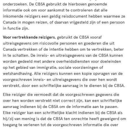
onderzoeken. De CBSA gebruikt de hierboven genoemde
informatie ook om voor aankomst te controleren dat alle
inkomende reizigers een geldig reisdocument hebben waarmee ze
Canada in mogen reizen, of daarvan vrijgesteld zijn of een persoon
in functie zijn.
Voor vertrekkende reizigers
, gebruikt de CBSA vooraf
uitreisgegevens om risicovolle personen en goederen die uit
Canada vertrekken of de intentie hebben om te vertrekken, beter
in te schatten. De inreis- en uitreisgegevens van de CBSA kunnen
worden gedeeld met andere overheidsdiensten voor doeleinden
op het gebied van immigratie, sociale voorzieningen of
wetshandhaving. Alle reizigers kunnen een kopie opvragen van de
voorgeschreven inreis- en uitreisgegevens die over hen wordt
verstrekt, door een schriftelijke aanvraag in te dienen bij de CBSA.
Elke reiziger die vermoedt dat de voorgeschreven gegevens die
over hen worden verstrekt niet correct zijn, kan een schriftelijke
aanvraag indienen bij de CBSA om de informatie aan te passen.
Elke reiziger kan een schriftelijke klacht indienen bij de CBSA als
hij/zij van mening is dat de CBSA ten onrechte heeft geweigerd om
toegang te verlenen tot de voorgeschreven informatie die over