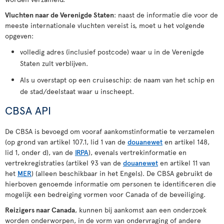
Vluchten naar de Verenigde Staten
: naast de informatie die voor de
meeste internationale vluchten vereist is, moet u het volgende
opgeven:
volledig adres (inclusief postcode) waar u in de Verenigde
Staten zult verblijven.
Als u overstapt op een cruiseschip: de naam van het schip en
de stad/deelstaat waar u inscheept.
CBSA API
De CBSA is bevoegd om vooraf aankomstinformatie te verzamelen
(op grond van artikel 107.1, lid 1 van de
douanewet
en artikel 148,
lid 1, onder d), van de
IRPA
), evenals vertrekinformatie en
vertrekregistraties (artikel 93 van de
douanewet
en artikel 11 van
het
MER
) (alleen beschikbaar in het Engels). De CBSA gebruikt de
hierboven genoemde informatie om personen te identificeren die
mogelijk een bedreiging vormen voor Canada of de beveiliging.
Reizigers naar Canada
, kunnen bij aankomst aan een onderzoek
worden onderworpen, in de vorm van ondervraging of andere