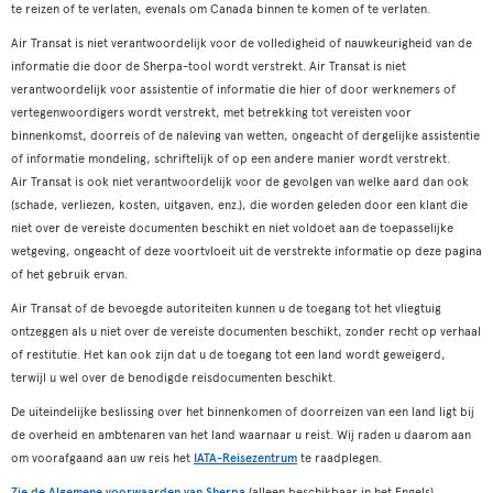
te reizen of te verlaten, evenals om Canada binnen te komen of te verlaten.
Air Transat is niet verantwoordelijk voor de volledigheid of nauwkeurigheid van de
informatie die door de Sherpa-tool wordt verstrekt. Air Transat is niet
verantwoordelijk voor assistentie of informatie die hier of door werknemers of
vertegenwoordigers wordt verstrekt, met betrekking tot vereisten voor
binnenkomst, doorreis of de naleving van wetten, ongeacht of dergelijke assistentie
of informatie mondeling, schriftelijk of op een andere manier wordt verstrekt.
Air Transat is ook niet verantwoordelijk voor de gevolgen van welke aard dan ook
(schade, verliezen, kosten, uitgaven, enz.), die worden geleden door een klant die
niet over de vereiste documenten beschikt en niet voldoet aan de toepasselijke
wetgeving, ongeacht of deze voortvloeit uit de verstrekte informatie op deze pagina
of het gebruik ervan.
Air Transat of de bevoegde autoriteiten kunnen u de toegang tot het vliegtuig
ontzeggen als u niet over de vereiste documenten beschikt, zonder recht op verhaal
of restitutie. Het kan ook zijn dat u de toegang tot een land wordt geweigerd,
terwijl u wel over de benodigde reisdocumenten beschikt.
De uiteindelijke beslissing over het binnenkomen of doorreizen van een land ligt bij
de overheid en ambtenaren van het land waarnaar u reist. Wij raden u daarom aan
om voorafgaand aan uw reis het
IATA-Reisezentrum
te raadplegen.
Zie de Algemene voorwaarden van Sherpa
(alleen beschikbaar in het Engels).