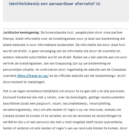
identiteitsbewijs een aanvaardbaar alternatief is).
Juridische kennisgeving:
De bovenstaande tool, aangeboden door onze partner
Sherpa, biedt informatie over de toelatingseisen voor je land van bestemming die
alleen bedoeld is voor informatieve doeleinden. De informatie die door deze tool
wordt verstrekt, is geen vervanging van de informatie die door de overheid en
andere relevante autoriteiten wordt verstrekt. Raden we u ten zeerste aan om voor
vertrek de toelatingseisen, die van toepassing zijn op uw bestemming en
persoonlijke situatie, te controleren door regelmatig de website van de Canadese
overheid,
https://travel.gc.ca/
en de officiële website van het bestemmings- en/of
doorreisland te raadplegen.
Het is uw eigen verantwoordelijkheid om ervoor te zorgen dat u en alle personen
(inclusief kinderen) die met u reizen, over de benodigde, geldige reisdocumenten
beschikken (zoals een paspoort, visum, vaccinatiebewijs, reisvrijstelling,
verzekeringsbewijs, enz.) om alle landen of regio's op uw reisroute, evenals om
Canada binnen te komen of te verlaten; en om de vereisten en verplichtingen te
verifiëren die u of een persoon die met u reist mogelijk heeft (zoals quarantaine,
testen of andere) om alle landen of regio's van uw reisroute binnen te komen, door