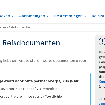
oeken
Aanbiedingen
Bestemmingen
Reisin
rten - Reisdocumenten
- Reisdocumenten
De 
gewi
odig hebt om vast te stellen welke documenten u voor
Can
pas
Aut
doo
geleverd door onze partner Sherpa, kun je nu:
Can
(all
 aanvragen in de rubriek "Visumvereisten".
ort controleren in de rubriek "Verplichte
Je 
voo