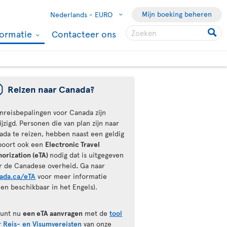
Mijn boeking beheren
Nederlands -
EURO
formatie
Contacteer ons
ü
Reizen naar Canada?
inreisbepalingen voor Canada zijn
jzigd. Personen die van plan zijn naar
ada te reizen, hebben naast een geldig
poort ook een
Electronic Travel
horization (eTA)
nodig dat is uitgegeven
r de Canadese overheid
.
Ga naar
ada.ca/eTA
voor meer informatie
een beschikbaar in het Engels).
kunt nu
een eTA aanvragen
met de
tool
r Reis- en Visumvereisten
van onze