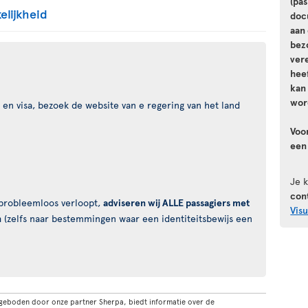
(pa
elijkheid
doc
aan 
bez
vere
hee
kan
wor
en visa, bezoek de website van e regering van het land
Voo
een
Je 
con
s probleemloos verloopt,
adviseren wij ALLE passagiers met
Vis
n
(zelfs naar bestemmingen waar een identiteitsbewijs een
geboden door onze partner Sherpa, biedt informatie over de