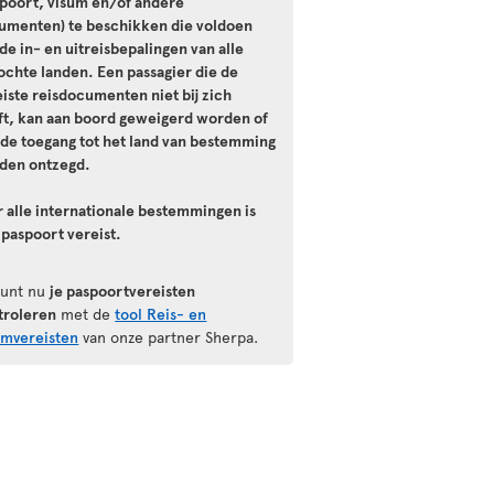
spoort, visum en/of andere
umenten) te beschikken die voldoen
de in- en uitreisbepalingen van alle
ochte landen. Een passagier die de
iste reisdocumenten niet bij zich
ft, kan aan boord geweigerd worden of
 de toegang tot het land van bestemming
den ontzegd.
r alle internationale bestemmingen is
 paspoort vereist.
kunt nu
je paspoortvereisten
troleren
met de
tool Reis- en
umvereisten
van onze partner Sherpa.