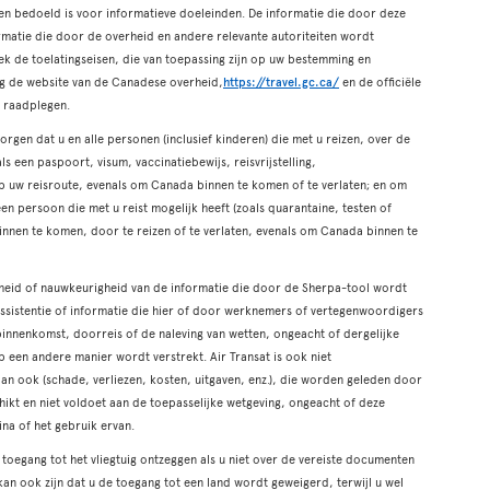
een bedoeld is voor informatieve doeleinden. De informatie die door deze
ormatie die door de overheid en andere relevante autoriteiten wordt
ek de toelatingseisen, die van toepassing zijn op uw bestemming en
tig de website van de Canadese overheid,
https://travel.gc.ca/
en de officiële
e raadplegen.
rgen dat u en alle personen (inclusief kinderen) die met u reizen, over de
 een paspoort, visum, vaccinatiebewijs, reisvrijstelling,
 op uw reisroute, evenals om Canada binnen te komen of te verlaten; en om
 een persoon die met u reist mogelijk heeft (zoals quarantaine, testen of
binnen te komen, door te reizen of te verlaten, evenals om Canada binnen te
igheid of nauwkeurigheid van de informatie die door de Sherpa-tool wordt
 assistentie of informatie die hier of door werknemers of vertegenwoordigers
binnenkomst, doorreis of de naleving van wetten, ongeacht of dergelijke
op een andere manier wordt verstrekt. Air Transat is ook niet
an ook (schade, verliezen, kosten, uitgaven, enz.), die worden geleden door
hikt en niet voldoet aan de toepasselijke wetgeving, ongeacht of deze
ina of het gebruik ervan.
 toegang tot het vliegtuig ontzeggen als u niet over de vereiste documenten
 kan ook zijn dat u de toegang tot een land wordt geweigerd, terwijl u wel