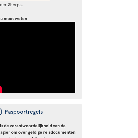
tner Sherpa.
 u moet weten
ü
Paspoortregels
 is de verantwoordelijkheid van de
sagier om over geldige reisdocumenten