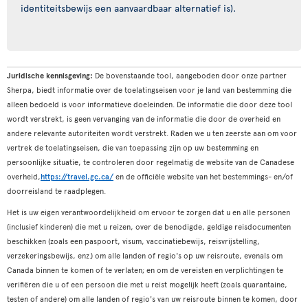
identiteitsbewijs een aanvaardbaar alternatief is).
Juridische kennisgeving:
De bovenstaande tool, aangeboden door onze partner
Sherpa, biedt informatie over de toelatingseisen voor je land van bestemming die
alleen bedoeld is voor informatieve doeleinden. De informatie die door deze tool
wordt verstrekt, is geen vervanging van de informatie die door de overheid en
andere relevante autoriteiten wordt verstrekt. Raden we u ten zeerste aan om voor
vertrek de toelatingseisen, die van toepassing zijn op uw bestemming en
persoonlijke situatie, te controleren door regelmatig de website van de Canadese
overheid,
https://travel.gc.ca/
en de officiële website van het bestemmings- en/of
doorreisland te raadplegen.
Het is uw eigen verantwoordelijkheid om ervoor te zorgen dat u en alle personen
(inclusief kinderen) die met u reizen, over de benodigde, geldige reisdocumenten
beschikken (zoals een paspoort, visum, vaccinatiebewijs, reisvrijstelling,
verzekeringsbewijs, enz.) om alle landen of regio's op uw reisroute, evenals om
Canada binnen te komen of te verlaten; en om de vereisten en verplichtingen te
verifiëren die u of een persoon die met u reist mogelijk heeft (zoals quarantaine,
testen of andere) om alle landen of regio's van uw reisroute binnen te komen, door