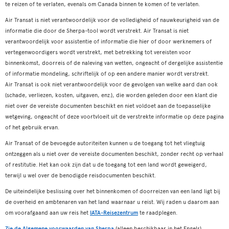
te reizen of te verlaten, evenals om Canada binnen te komen of te verlaten.
Air Transat is niet verantwoordelijk voor de volledigheid of nauwkeurigheid van de
informatie die door de Sherpa-tool wordt verstrekt. Air Transat is niet
verantwoordelijk voor assistentie of informatie die hier of door werknemers of
vertegenwoordigers wordt verstrekt, met betrekking tot vereisten voor
binnenkomst, doorreis of de naleving van wetten, ongeacht of dergelijke assistentie
of informatie mondeling, schriftelijk of op een andere manier wordt verstrekt.
Air Transat is ook niet verantwoordelijk voor de gevolgen van welke aard dan ook
(schade, verliezen, kosten, uitgaven, enz.), die worden geleden door een klant die
niet over de vereiste documenten beschikt en niet voldoet aan de toepasselijke
wetgeving, ongeacht of deze voortvloeit uit de verstrekte informatie op deze pagina
of het gebruik ervan.
Air Transat of de bevoegde autoriteiten kunnen u de toegang tot het vliegtuig
ontzeggen als u niet over de vereiste documenten beschikt, zonder recht op verhaal
of restitutie. Het kan ook zijn dat u de toegang tot een land wordt geweigerd,
terwijl u wel over de benodigde reisdocumenten beschikt.
De uiteindelijke beslissing over het binnenkomen of doorreizen van een land ligt bij
de overheid en ambtenaren van het land waarnaar u reist. Wij raden u daarom aan
om voorafgaand aan uw reis het
IATA-Reisezentrum
te raadplegen.
Zie de Algemene voorwaarden van Sherpa
(alleen beschikbaar in het Engels).