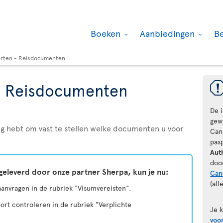
Boeken
Aanbiedingen
B
rten - Reisdocumenten
- Reisdocumenten
De 
gewi
odig hebt om vast te stellen welke documenten u voor
Can
pas
Aut
doo
geleverd door onze partner Sherpa, kun je nu:
Can
(all
 aanvragen in de rubriek "Visumvereisten".
ort controleren in de rubriek "Verplichte
Je 
voo