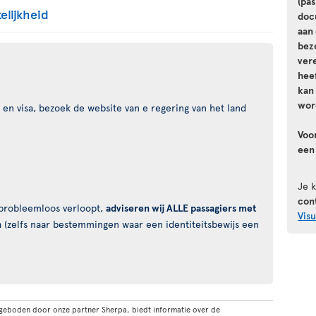
(pa
elijkheid
doc
aan 
bez
vere
hee
kan
wor
en visa, bezoek de website van e regering van het land
Voo
een
Je 
con
s probleemloos verloopt,
adviseren wij ALLE passagiers met
Vis
n
(zelfs naar bestemmingen waar een identiteitsbewijs een
geboden door onze partner Sherpa, biedt informatie over de