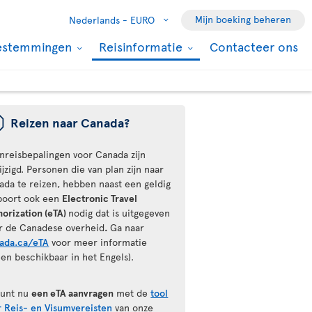
Mijn boeking beheren
Nederlands -
EURO
estemmingen
Reisinformatie
Contacteer ons
ü
Reizen naar Canada?
inreisbepalingen voor Canada zijn
jzigd. Personen die van plan zijn naar
ada te reizen, hebben naast een geldig
poort ook een
Electronic Travel
horization (eTA)
nodig dat is uitgegeven
r de Canadese overheid
.
Ga naar
ada.ca/eTA
voor meer informatie
een beschikbaar in het Engels).
kunt nu
een eTA aanvragen
met de
tool
r Reis- en Visumvereisten
van onze