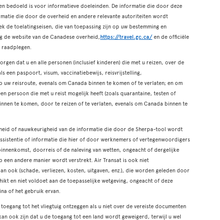
een bedoeld is voor informatieve doeleinden. De informatie die door deze
ormatie die door de overheid en andere relevante autoriteiten wordt
ek de toelatingseisen, die van toepassing zijn op uw bestemming en
tig de website van de Canadese overheid,
https://travel.gc.ca/
en de officiële
e raadplegen.
rgen dat u en alle personen (inclusief kinderen) die met u reizen, over de
 een paspoort, visum, vaccinatiebewijs, reisvrijstelling,
 op uw reisroute, evenals om Canada binnen te komen of te verlaten; en om
 een persoon die met u reist mogelijk heeft (zoals quarantaine, testen of
binnen te komen, door te reizen of te verlaten, evenals om Canada binnen te
igheid of nauwkeurigheid van de informatie die door de Sherpa-tool wordt
 assistentie of informatie die hier of door werknemers of vertegenwoordigers
binnenkomst, doorreis of de naleving van wetten, ongeacht of dergelijke
op een andere manier wordt verstrekt. Air Transat is ook niet
an ook (schade, verliezen, kosten, uitgaven, enz.), die worden geleden door
hikt en niet voldoet aan de toepasselijke wetgeving, ongeacht of deze
ina of het gebruik ervan.
 toegang tot het vliegtuig ontzeggen als u niet over de vereiste documenten
 kan ook zijn dat u de toegang tot een land wordt geweigerd, terwijl u wel