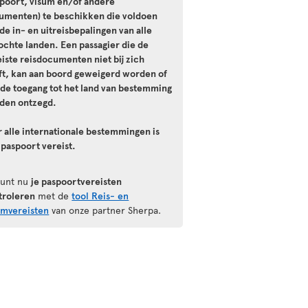
spoort, visum en/of andere
umenten) te beschikken die voldoen
de in- en uitreisbepalingen van alle
ochte landen. Een passagier die de
iste reisdocumenten niet bij zich
ft, kan aan boord geweigerd worden of
 de toegang tot het land van bestemming
den ontzegd.
r alle internationale bestemmingen is
 paspoort vereist.
kunt nu
je paspoortvereisten
troleren
met de
tool Reis- en
umvereisten
van onze partner Sherpa.