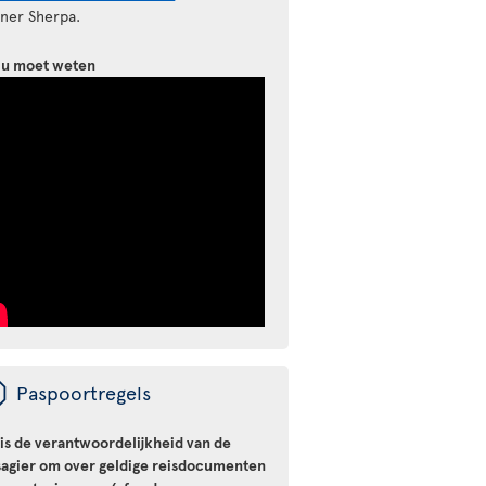
tner Sherpa.
 u moet weten
ü
Paspoortregels
 is de verantwoordelijkheid van de
sagier om over geldige reisdocumenten