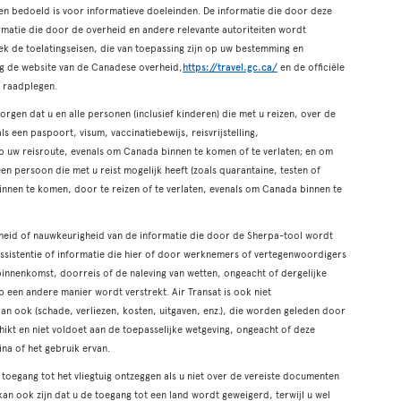
een bedoeld is voor informatieve doeleinden. De informatie die door deze
ormatie die door de overheid en andere relevante autoriteiten wordt
ek de toelatingseisen, die van toepassing zijn op uw bestemming en
tig de website van de Canadese overheid,
https://travel.gc.ca/
en de officiële
e raadplegen.
rgen dat u en alle personen (inclusief kinderen) die met u reizen, over de
 een paspoort, visum, vaccinatiebewijs, reisvrijstelling,
 op uw reisroute, evenals om Canada binnen te komen of te verlaten; en om
 een persoon die met u reist mogelijk heeft (zoals quarantaine, testen of
binnen te komen, door te reizen of te verlaten, evenals om Canada binnen te
igheid of nauwkeurigheid van de informatie die door de Sherpa-tool wordt
 assistentie of informatie die hier of door werknemers of vertegenwoordigers
binnenkomst, doorreis of de naleving van wetten, ongeacht of dergelijke
op een andere manier wordt verstrekt. Air Transat is ook niet
an ook (schade, verliezen, kosten, uitgaven, enz.), die worden geleden door
hikt en niet voldoet aan de toepasselijke wetgeving, ongeacht of deze
ina of het gebruik ervan.
 toegang tot het vliegtuig ontzeggen als u niet over de vereiste documenten
 kan ook zijn dat u de toegang tot een land wordt geweigerd, terwijl u wel