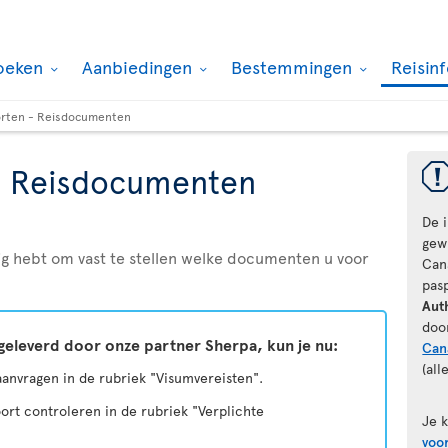
oeken
Aanbiedingen
Bestemmingen
Reisin
rten - Reisdocumenten
- Reisdocumenten
De 
gewi
odig hebt om vast te stellen welke documenten u voor
Can
pas
Aut
doo
geleverd door onze partner Sherpa, kun je nu:
Can
(all
 aanvragen in de rubriek "Visumvereisten".
ort controleren in de rubriek "Verplichte
Je 
voo