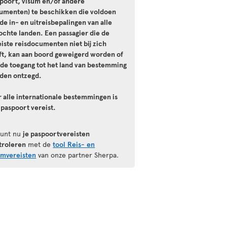
spoort, visum en/of andere
umenten) te beschikken die voldoen
de in- en uitreisbepalingen van alle
ochte landen. Een passagier die de
iste reisdocumenten niet bij zich
ft, kan aan boord geweigerd worden of
 de toegang tot het land van bestemming
den ontzegd.
r alle internationale bestemmingen is
 paspoort vereist.
kunt nu
je paspoortvereisten
troleren
met de
tool Reis- en
umvereisten
van onze partner Sherpa.