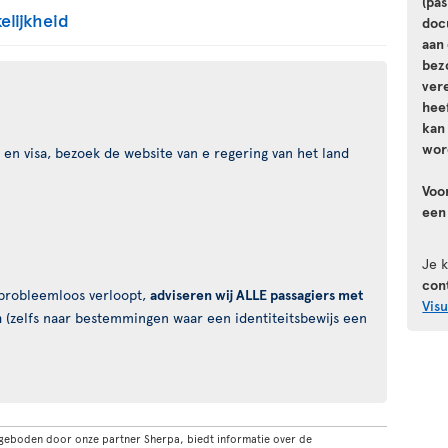
(pa
elijkheid
doc
aan 
bez
vere
hee
kan
wor
en visa, bezoek de website van e regering van het land
Voo
een
Je 
con
s probleemloos verloopt,
adviseren wij ALLE passagiers met
Vis
n
(zelfs naar bestemmingen waar een identiteitsbewijs een
geboden door onze partner Sherpa, biedt informatie over de