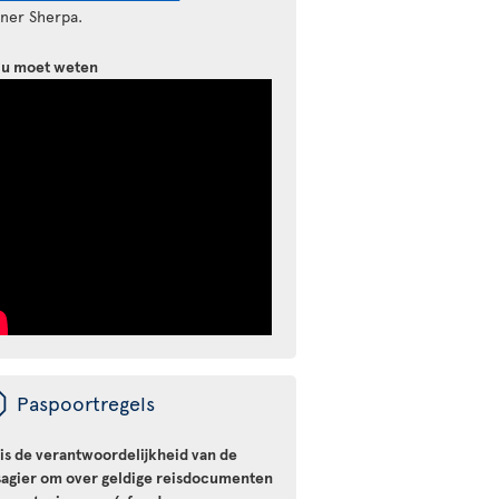
tner Sherpa.
 u moet weten
ü
Paspoortregels
 is de verantwoordelijkheid van de
sagier om over geldige reisdocumenten