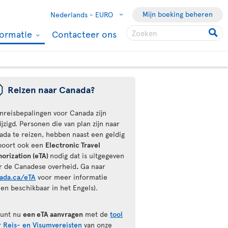
Mijn boeking beheren
Nederlands -
EURO
formatie
Contacteer ons
ü
Reizen naar Canada?
inreisbepalingen voor Canada zijn
jzigd. Personen die van plan zijn naar
ada te reizen, hebben naast een geldig
poort ook een
Electronic Travel
horization (eTA)
nodig dat is uitgegeven
r de Canadese overheid
.
Ga naar
ada.ca/eTA
voor meer informatie
een beschikbaar in het Engels).
kunt nu
een eTA aanvragen
met de
tool
r Reis- en Visumvereisten
van onze