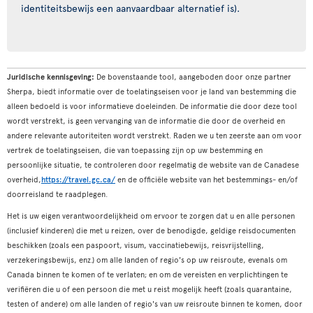
identiteitsbewijs een aanvaardbaar alternatief is).
Juridische kennisgeving:
De bovenstaande tool, aangeboden door onze partner
Sherpa, biedt informatie over de toelatingseisen voor je land van bestemming die
alleen bedoeld is voor informatieve doeleinden. De informatie die door deze tool
wordt verstrekt, is geen vervanging van de informatie die door de overheid en
andere relevante autoriteiten wordt verstrekt. Raden we u ten zeerste aan om voor
vertrek de toelatingseisen, die van toepassing zijn op uw bestemming en
persoonlijke situatie, te controleren door regelmatig de website van de Canadese
overheid,
https://travel.gc.ca/
en de officiële website van het bestemmings- en/of
doorreisland te raadplegen.
Het is uw eigen verantwoordelijkheid om ervoor te zorgen dat u en alle personen
(inclusief kinderen) die met u reizen, over de benodigde, geldige reisdocumenten
beschikken (zoals een paspoort, visum, vaccinatiebewijs, reisvrijstelling,
verzekeringsbewijs, enz.) om alle landen of regio's op uw reisroute, evenals om
Canada binnen te komen of te verlaten; en om de vereisten en verplichtingen te
verifiëren die u of een persoon die met u reist mogelijk heeft (zoals quarantaine,
testen of andere) om alle landen of regio's van uw reisroute binnen te komen, door