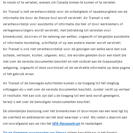
te reizen of te verlaten, evenals om Canada binnen te komen of te verlaten.
Air Transat is niet verantwoordelijk voor de volledigheid of nauwkeurigheid van de
informatie die door de Sherpa-tool wordt verstrekt. Air Transat is niet
verantwoordelijk voor assistentie of informatie die hier of door werknemers of
vertegenwoordigers wordt verstrekt, met betrekking tot vereisten voor
binnenkomst, doorreis of de naleving van wetten, ongeacht of dergelijke assistentie
of informatie mondeling, schriftelijk of op een andere manier wordt verstrekt.
Air Transat is ook niet verantwoordelijk voor de gevolgen van welke aard dan ook
(schade, verliezen, kosten, uitgaven, enz.), die worden geleden door een klant die
niet over de vereiste documenten beschikt en niet voldoet aan de toepasselijke
wetgeving, ongeacht of deze voortvloeit uit de verstrekte informatie op deze pagina
of het gebruik ervan.
Air Transat of de bevoegde autoriteiten kunnen u de toegang tot het vliegtuig
ontzeggen als u niet over de vereiste documenten beschikt, zonder recht op verhaal
of restitutie. Het kan ook zijn dat u de toegang tot een land wordt geweigerd,
terwijl u wel over de benodigde reisdocumenten beschikt.
De uiteindelijke beslissing over het binnenkomen of doorreizen van een land ligt bij
de overheid en ambtenaren van het land waarnaar u reist. Wij raden u daarom aan
om voorafgaand aan uw reis het
IATA-Reisezentrum
te raadplegen.
Zie de Algemene voorwaarden van Sherpa
(alleen beschikbaar in het Engels).