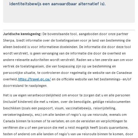
identiteitsbewijs een aanvaardbaar alternatief is).
Juridische kennisgeving:
De bovenstaande tool, aangeboden door onze partner
Sherpa, biedt informatie over de toelatingseisen voor je land van bestemming die
alleen bedoeld is voor informatieve doeleinden. De informatie die door deze tool
wordt verstrekt, is geen vervanging van de informatie die door de overheid en
andere relevante autoriteiten wordt verstrekt. Raden we u ten zeerste aan om voor
vertrek de toelatingseisen, die van toepassing zijn op uw bestemming en
persoonlijke situatie, te controleren door regelmatig de website van de Canadese
overheid,
https://travel.gc.ca/
en de officiële website van het bestemmings- en/of
doorreisland te raadplegen.
Het is uw eigen verantwoordelijkheid om ervoor te zorgen dat u en alle personen
(inclusief kinderen) die met u reizen, over de benodigde, geldige reisdocumenten
beschikken (zoals een paspoort, visum, vaccinatiebewijs, reisvrijstelling,
verzekeringsbewijs, enz.) om alle landen of regio's op uw reisroute, evenals om
Canada binnen te komen of te verlaten; en om de vereisten en verplichtingen te
verifiëren die u of een persoon die met u reist mogelijk heeft (zoals quarantaine,
testen of andere) om alle landen of regio's van uw reisroute binnen te komen, door