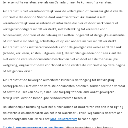
te reizen of te verlaten, evenals om Canada binnen te komen of te verlaten.
Air Transat is niet verantwoordelijk voor de volledigheid of nauwkeurigheid van de
informatie die door de Sherpa-tool wordt verstrekt. Air Transat is niet
verantwoordelijk voor assistentie of informatie die hier of door werknemers of
vertegenwoordigers wordt verstrekt, met betrekking tot vereisten voor
binnenkomst, doorreis of de naleving van wetten, ongeacht of dergelijke assistentie
of informatie mondeling, schriftelijk of op een andere manier wordt verstrekt.
Air Transat is ook niet verantwoordelijk voor de gevolgen van welke aard dan ook
(schade, verliezen, kosten, uitgaven, enz.), die worden geleden door een klant die
niet over de vereiste documenten beschikt en niet voldoet aan de toepasselijke
wetgeving, ongeacht of deze voortvloeit uit de verstrekte informatie op deze pagina
of het gebruik ervan.
Air Transat of de bevoegde autoriteiten kunnen u de toegang tot het vliegtuig
ontzeggen als u niet over de vereiste documenten beschikt, zonder recht op verhaal
of restitutie. Het kan ook zijn dat u de toegang tot een land wordt geweigerd,
terwijl u wel over de benodigde reisdocumenten beschikt.
De uiteindelijke beslissing over het binnenkomen of doorreizen van een land ligt bij
de overheid en ambtenaren van het land waarnaar u reist. Wij raden u daarom aan
om voorafgaand aan uw reis het
IATA-Reisezentrum
te raadplegen.
Zie de Algemene voorwaarden van Sherpa
(alleen beschikbaar in het Engels).