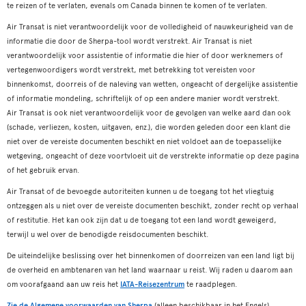
te reizen of te verlaten, evenals om Canada binnen te komen of te verlaten.
Air Transat is niet verantwoordelijk voor de volledigheid of nauwkeurigheid van de
informatie die door de Sherpa-tool wordt verstrekt. Air Transat is niet
verantwoordelijk voor assistentie of informatie die hier of door werknemers of
vertegenwoordigers wordt verstrekt, met betrekking tot vereisten voor
binnenkomst, doorreis of de naleving van wetten, ongeacht of dergelijke assistentie
of informatie mondeling, schriftelijk of op een andere manier wordt verstrekt.
Air Transat is ook niet verantwoordelijk voor de gevolgen van welke aard dan ook
(schade, verliezen, kosten, uitgaven, enz.), die worden geleden door een klant die
niet over de vereiste documenten beschikt en niet voldoet aan de toepasselijke
wetgeving, ongeacht of deze voortvloeit uit de verstrekte informatie op deze pagina
of het gebruik ervan.
Air Transat of de bevoegde autoriteiten kunnen u de toegang tot het vliegtuig
ontzeggen als u niet over de vereiste documenten beschikt, zonder recht op verhaal
of restitutie. Het kan ook zijn dat u de toegang tot een land wordt geweigerd,
terwijl u wel over de benodigde reisdocumenten beschikt.
De uiteindelijke beslissing over het binnenkomen of doorreizen van een land ligt bij
de overheid en ambtenaren van het land waarnaar u reist. Wij raden u daarom aan
om voorafgaand aan uw reis het
IATA-Reisezentrum
te raadplegen.
Zie de Algemene voorwaarden van Sherpa
(alleen beschikbaar in het Engels).