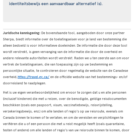
identiteitsbewijs een aanvaardbaar alternatief is).
Juridische kennisgeving:
De bovenstaande tool, aangeboden door onze partner
Sherpa, biedt informatie over de toelatingseisen voor je land van bestemming die
alleen bedoeld is voor informatieve doeleinden. De informatie die door deze tool
wordt verstrekt, is geen vervanging van de informatie die door de overheid en
andere relevante autoriteiten wordt verstrekt. Raden we u ten zeerste aan om voor
vertrek de toelatingseisen, die van toepassing zijn op uw bestemming en
persoonlijke situatie, te controleren door regelmatig de website van de Canadese
overheid,
https://travel.gc.ca/
en de officiële website van het bestemmings- en/of
doorreisland te raadplegen.
Het is uw eigen verantwoordelijkheid om ervoor te zorgen dat u en alle personen
(inclusief kinderen) die met u reizen, over de benodigde, geldige reisdocumenten
beschikken (zoals een paspoort, visum, vaccinatiebewijs, reisvrijstelling,
verzekeringsbewijs, enz.) om alle landen of regio's op uw reisroute, evenals om
Canada binnen te komen of te verlaten; en om de vereisten en verplichtingen te
verifiëren die u of een persoon die met u reist mogelijk heeft (zoals quarantaine,
testen of andere) om alle landen of regio's van uw reisroute binnen te komen, door