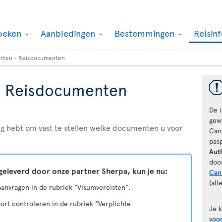
oeken
Aanbiedingen
Bestemmingen
Reisin
rten - Reisdocumenten
- Reisdocumenten
De 
gewi
odig hebt om vast te stellen welke documenten u voor
Can
pas
Aut
doo
geleverd door onze partner Sherpa, kun je nu:
Can
(all
 aanvragen in de rubriek "Visumvereisten".
ort controleren in de rubriek "Verplichte
Je 
voo