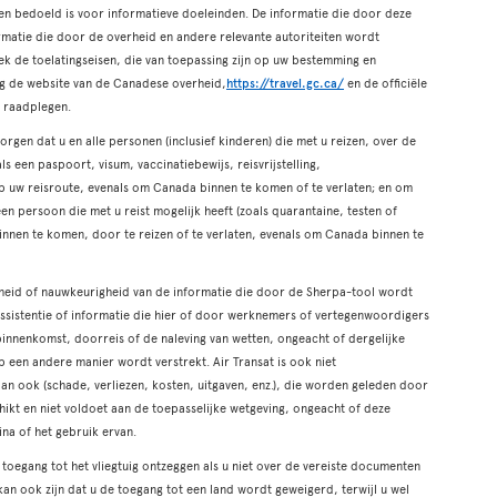
een bedoeld is voor informatieve doeleinden. De informatie die door deze
ormatie die door de overheid en andere relevante autoriteiten wordt
ek de toelatingseisen, die van toepassing zijn op uw bestemming en
tig de website van de Canadese overheid,
https://travel.gc.ca/
en de officiële
e raadplegen.
rgen dat u en alle personen (inclusief kinderen) die met u reizen, over de
 een paspoort, visum, vaccinatiebewijs, reisvrijstelling,
 op uw reisroute, evenals om Canada binnen te komen of te verlaten; en om
 een persoon die met u reist mogelijk heeft (zoals quarantaine, testen of
binnen te komen, door te reizen of te verlaten, evenals om Canada binnen te
igheid of nauwkeurigheid van de informatie die door de Sherpa-tool wordt
 assistentie of informatie die hier of door werknemers of vertegenwoordigers
binnenkomst, doorreis of de naleving van wetten, ongeacht of dergelijke
op een andere manier wordt verstrekt. Air Transat is ook niet
an ook (schade, verliezen, kosten, uitgaven, enz.), die worden geleden door
hikt en niet voldoet aan de toepasselijke wetgeving, ongeacht of deze
ina of het gebruik ervan.
 toegang tot het vliegtuig ontzeggen als u niet over de vereiste documenten
 kan ook zijn dat u de toegang tot een land wordt geweigerd, terwijl u wel