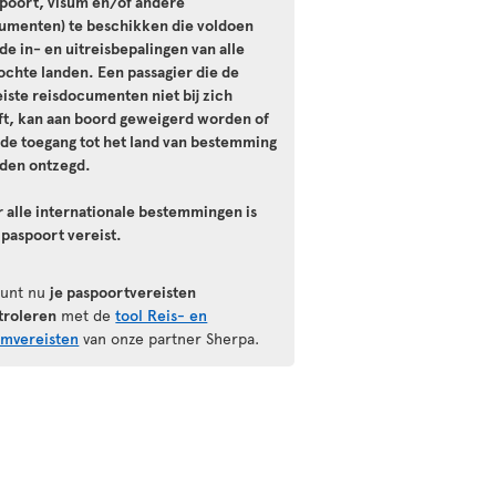
spoort, visum en/of andere
umenten) te beschikken die voldoen
de in- en uitreisbepalingen van alle
ochte landen. Een passagier die de
iste reisdocumenten niet bij zich
ft, kan aan boord geweigerd worden of
 de toegang tot het land van bestemming
den ontzegd.
r alle internationale bestemmingen is
 paspoort vereist.
kunt nu
je paspoortvereisten
troleren
met de
tool Reis- en
umvereisten
van onze partner Sherpa.