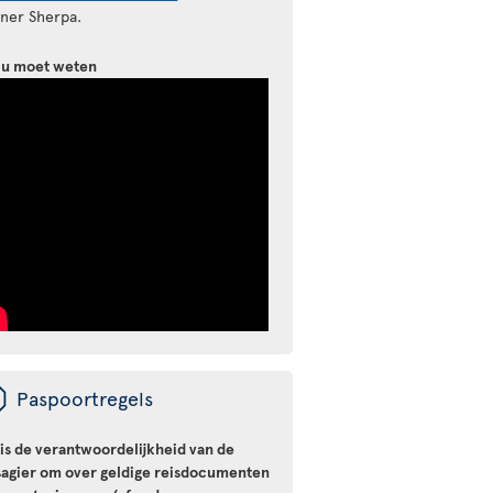
tner Sherpa.
 u moet weten
ü
Paspoortregels
 is de verantwoordelijkheid van de
sagier om over geldige reisdocumenten