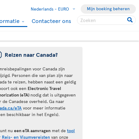
Mijn boeking beheren
Nederlands -
EURO
formatie
Contacteer ons
ü
Reizen naar Canada?
inreisbepalingen voor Canada zijn
jzigd. Personen die van plan zijn naar
ada te reizen, hebben naast een geldig
poort ook een
Electronic Travel
horization (eTA)
nodig dat is uitgegeven
r de Canadese overheid
.
Ga naar
ada.ca/eTA
voor meer informatie
een beschikbaar in het Engels).
kunt nu
een eTA aanvragen
met de
tool
r Reis- en Visumvereisten
van onze