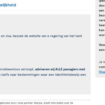
(pa
elijkheid
doc
aan 
bez
vere
hee
kan
wor
en visa, bezoek de website van e regering van het land
Voo
een
Je 
con
s probleemloos verloopt,
adviseren wij ALLE passagiers met
Vis
n
(zelfs naar bestemmingen waar een identiteitsbewijs een
geboden door onze partner Sherpa, biedt informatie over de