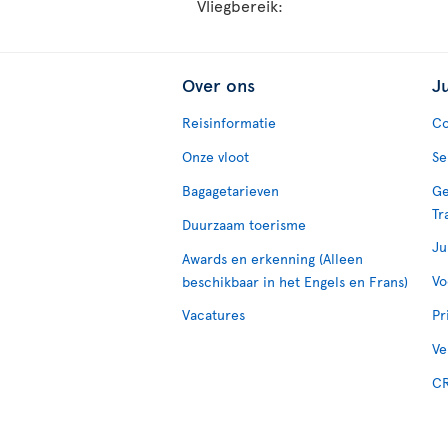
Vliegbereik:
Over ons
J
Reisinformatie
Co
Onze vloot
Se
Bagagetarieven
Ge
Tr
Duurzaam toerisme
Ju
Awards en erkenning (Alleen
Vo
beschikbaar in het Engels en Frans)
Vacatures
Pr
Ve
CR