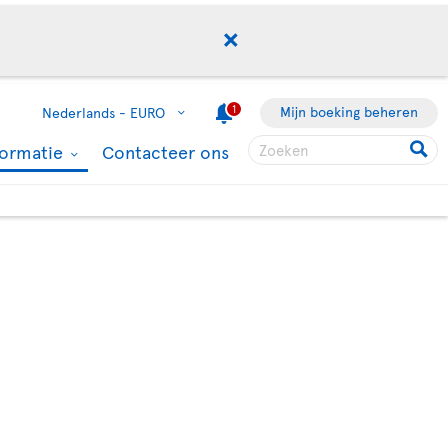
1
Mijn boeking beheren
Nederlands -
EURO
formatie
Contacteer ons