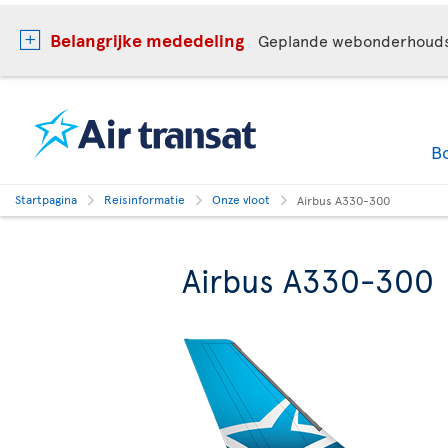
Belangrijke mededeling
Geplande webonderhoud
B
Startpagina
Reisinformatie
Onze vloot
Airbus A330-300
Airbus A330-300