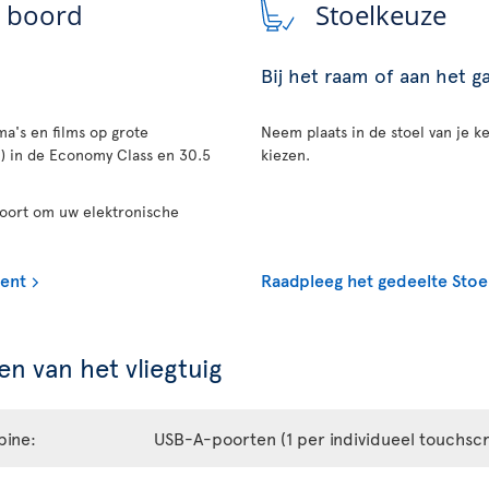
n boord
Stoelkeuze
Bij het raam of aan het 
a's en films op grote
Neem plaats in de stoel van je ke
n) in de Economy Class en 30.5
kiezen.
poort om uw elektronische
ment
Raadpleeg het gedeelte Stoe
n van het vliegtuig
bine:
USB-A-poorten (1 per individueel touchsc