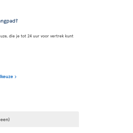
gangpad?
uze, die je tot 24 uur voor vertrek kunt
lkeuze
reen)