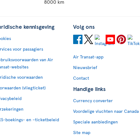
8000 km
uridische kennisgeving
Volg ons
okies
rvices voor passagiers
Air Transat-app
bruiksvoorwaarden van Air
ansat-websites
Nieuwsbrief
ridische voorwaarden
Contact
orwaarden (vliegticket)
Handige links
ivacybeleid
Currency converter
rzekeringen
Voordelige vluchten naar Canada
S-boekings- en –ticketbeleid
Speciale aanbiedingen
Site map