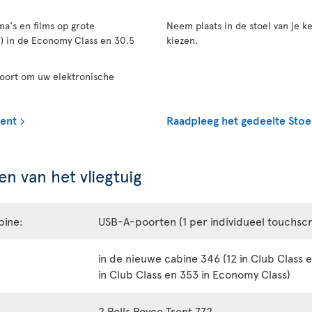
a's en films op grote
Neem plaats in de stoel van je ke
n) in de Economy Class en 30.5
kiezen.
poort om uw elektronische
ment
Raadpleeg het gedeelte Stoe
n van het vliegtuig
bine:
USB-A-poorten (1 per individueel touchsc
in de nieuwe cabine 346 (12 in Club Class 
in Club Class en 353 in Economy Class)
2 Rolls Royce Trent 772