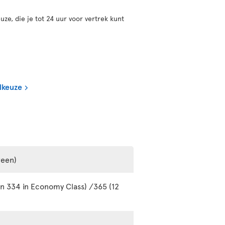
uze, die je tot 24 uur voor vertrek kunt
lkeuze
reen)
en 334 in Economy Class) /365 (12