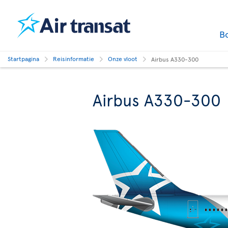
B
Startpagina
Reisinformatie
Onze vloot
Airbus A330-300
Airbus A330-300