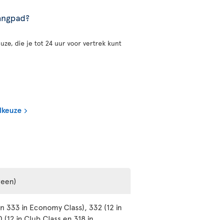
gangpad?
uze, die je tot 24 uur voor vertrek kunt
lkeuze
reen)
n 333 in Economy Class), 332 (12 in
(12 in Club Class en 318 in