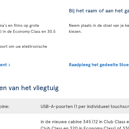
Bij het raam of aan het 
a's en films op grote
Neem plaats in de stoel van je ke
n) in de Economy Class en 30.5
kiezen.
poort om uw elektronische
ment
Raadpleeg het gedeelte Stoe
n van het vliegtuig
bine:
USB-A-poorten (1 per individueel touchsc
in de nieuwe cabine 345 (12 in Club Class e
Club Class en 320 in Economy Class) of 330 