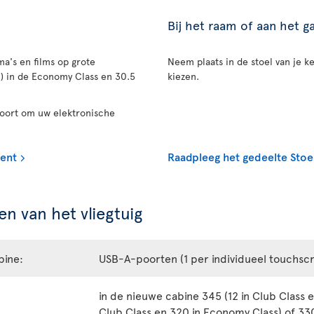
Bij het raam of aan het 
a's en films op grote
Neem plaats in de stoel van je ke
n) in de Economy Class en 30.5
kiezen.
poort om uw elektronische
ment
Raadpleeg het gedeelte Stoe
n van het vliegtuig
bine:
USB-A-poorten (1 per individueel touchsc
in de nieuwe cabine 345 (12 in Club Class e
Club Class en 320 in Economy Class) of 330 