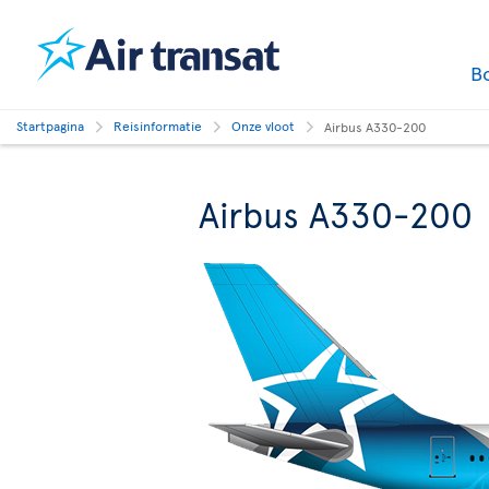
B
Startpagina
Reisinformatie
Onze vloot
Airbus A330-200
Airbus A330-200