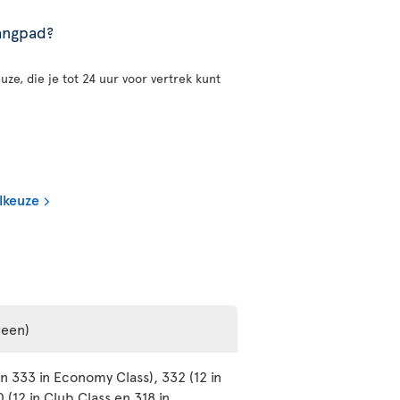
gangpad?
uze, die je tot 24 uur voor vertrek kunt
lkeuze
reen)
n 333 in Economy Class), 332 (12 in
(12 in Club Class en 318 in