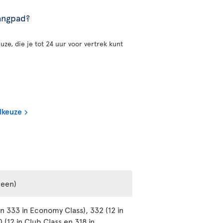
gangpad?
uze, die je tot 24 uur voor vertrek kunt
lkeuze
reen)
n 333 in Economy Class), 332 (12 in
(12 in Club Class en 318 in