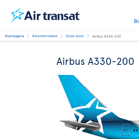
B
Startpagina
Reisinformatie
Onze vloot
Airbus A330-200
Airbus A330-200