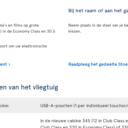
Bij het raam of aan het 
a's en films op grote
Neem plaats in de stoel van je ke
n) in de Economy Class en 30.5
kiezen.
poort om uw elektronische
ment
Raadpleeg het gedeelte Stoe
n van het vliegtuig
bine:
USB-A-poorten (1 per individueel touchsc
in de nieuwe cabine 345 (12 in Club Class e
Club Class en 320 in Economy Class) of 330 