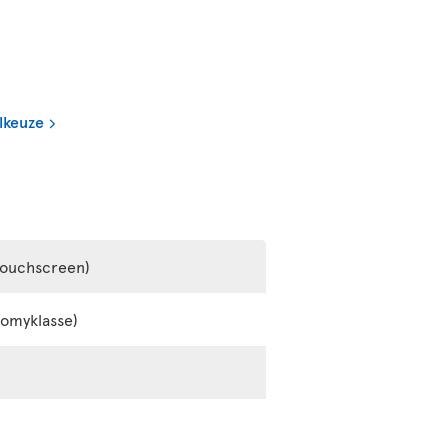
lkeuze
touchscreen)
nomyklasse)