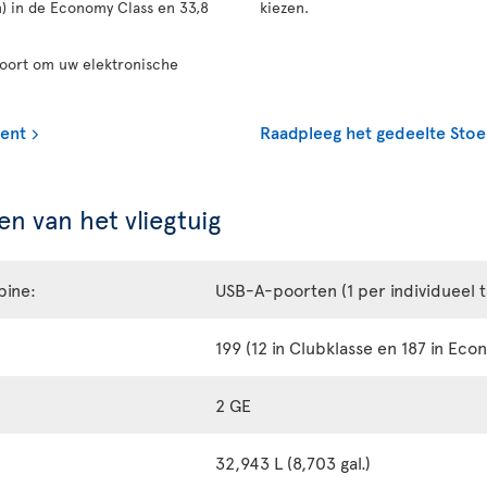
n) in de Economy Class en 33,8
kiezen.
poort om uw elektronische
ment
Raadpleeg het gedeelte Stoe
n van het vliegtuig
bine:
USB-A-poorten (1 per individueel 
199 (12 in Clubklasse en 187 in Eco
2 GE
32,943 L (8,703 gal.)