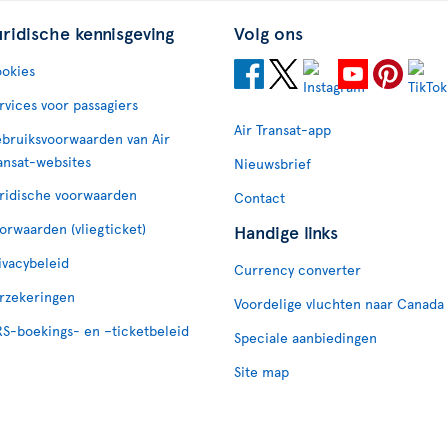
uridische kennisgeving
Volg ons
okies
rvices voor passagiers
Air Transat-app
bruiksvoorwaarden van Air
ansat-websites
Nieuwsbrief
ridische voorwaarden
Contact
orwaarden (vliegticket)
Handige links
ivacybeleid
Currency converter
rzekeringen
Voordelige vluchten naar Canada
S-boekings- en –ticketbeleid
Speciale aanbiedingen
Site map