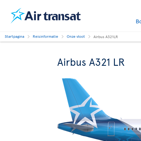
B
Startpagina
Reisinformatie
Onze vloot
Airbus A321LR
Airbus A321 LR