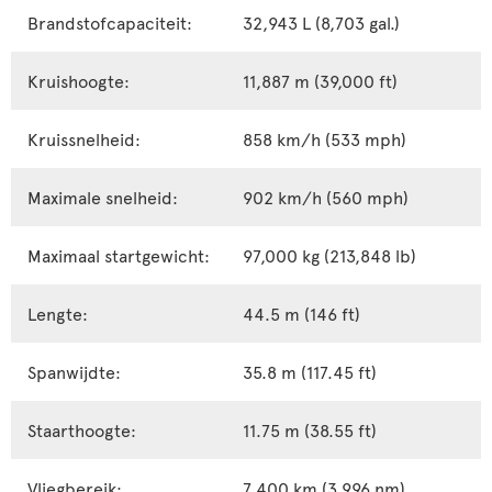
Brandstofcapaciteit:
32,943 L (8,703 gal.)
Kruishoogte:
11,887 m (39,000 ft)
Kruissnelheid:
858 km/h (533 mph)
Maximale snelheid:
902 km/h (560 mph)
Maximaal startgewicht:
97,000 kg (213,848 lb)
Lengte:
44.5 m (146 ft)
Spanwijdte:
35.8 m (117.45 ft)
Staarthoogte:
11.75 m (38.55 ft)
Vliegbereik:
7,400 km (3,996 nm)