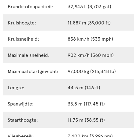
Brandstofcapaciteit:
32,943 L (8,703 gal.)
Kruishoogte:
11,887 m (39,000 ft)
Kruissnelheid:
858 km/h (533 mph)
Maximale snelheid:
902 km/h (560 mph)
Maximaal startgewicht:
97,000 kg (213,848 lb)
Lengte:
44.5 m (146 ft)
Spanwijdte:
35.8 m (117.45 ft)
Staarthoogte:
11.75 m (38.55 ft)
Vliegbereik:
7,400 km (3,996 nm)