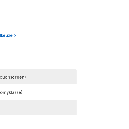
lkeuze
touchscreen)
nomyklasse)