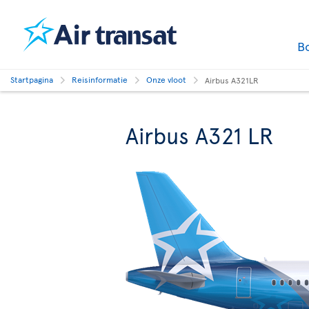
B
Startpagina
Reisinformatie
Onze vloot
Airbus A321LR
Airbus A321 LR