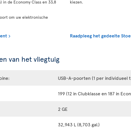
n) in de Economy Class en 33,8
kiezen.
poort om uw elektronische
ment
Raadpleeg het gedeelte Stoe
n van het vliegtuig
bine:
USB-A-poorten (1 per individueel 
199 (12 in Clubklasse en 187 in Eco
2 GE
32,943 L (8,703 gal.)