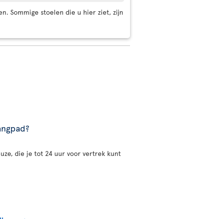
en. Sommige stoelen die u hier ziet, zijn
gangpad?
uze, die je tot 24 uur voor vertrek kunt