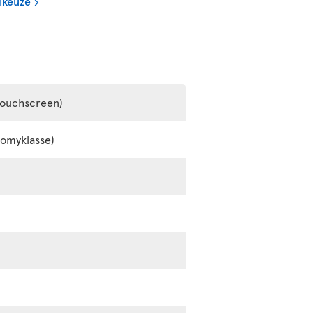
lkeuze
touchscreen)
nomyklasse)