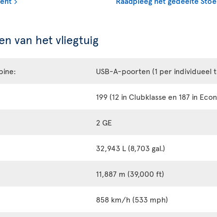
ment
Raadpleeg het gedeelte Stoe
n van het vliegtuig
bine:
USB-A-poorten (1 per individueel 
199 (12 in Clubklasse en 187 in Eco
2 GE
32,943 L (8,703 gal.)
11,887 m (39,000 ft)
858 km/h (533 mph)