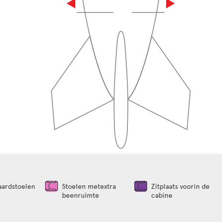
aardstoelen
Stoelen metextra
Zitplaats voorin de
beenruimte
cabine