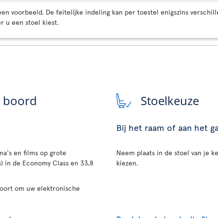
n voorbeeld. De feitelijke indeling kan per toestel enigszins verschill
 u een stoel kiest.
n boord
Stoelkeuze
Bij het raam of aan het 
a's en films op grote
Neem plaats in de stoel van je ke
n) in de Economy Class en 33,8
kiezen.
poort om uw elektronische