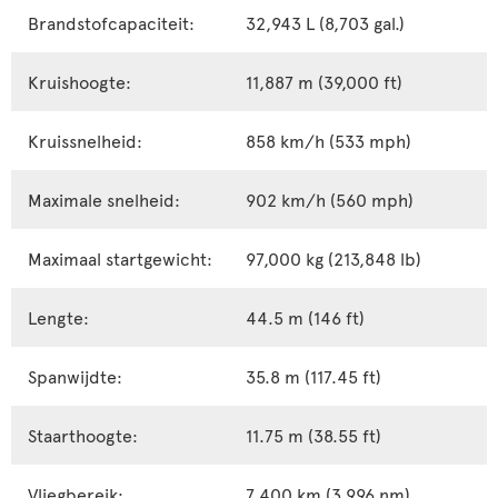
Brandstofcapaciteit:
32,943 L (8,703 gal.)
Kruishoogte:
11,887 m (39,000 ft)
Kruissnelheid:
858 km/h (533 mph)
Maximale snelheid:
902 km/h (560 mph)
Maximaal startgewicht:
97,000 kg (213,848 lb)
Lengte:
44.5 m (146 ft)
Spanwijdte:
35.8 m (117.45 ft)
Staarthoogte:
11.75 m (38.55 ft)
Vliegbereik:
7,400 km (3,996 nm)