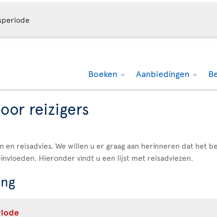
speriode
Boeken
Aanbiedingen
B
oor reizigers
 en reisadvies. We willen u er graag aan herinneren dat het bel
ïnvloeden. Hieronder vindt u een lijst met reisadviezen.
ing
iode