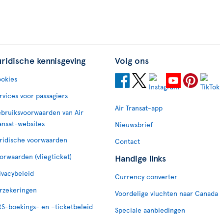
uridische kennisgeving
Volg ons
okies
rvices voor passagiers
Air Transat-app
bruiksvoorwaarden van Air
ansat-websites
Nieuwsbrief
ridische voorwaarden
Contact
orwaarden (vliegticket)
Handige links
ivacybeleid
Currency converter
rzekeringen
Voordelige vluchten naar Canada
S-boekings- en –ticketbeleid
Speciale aanbiedingen