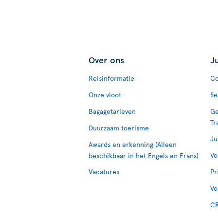
Over ons
J
Reisinformatie
Co
Onze vloot
Se
Bagagetarieven
Ge
Tr
Duurzaam toerisme
Ju
Awards en erkenning (Alleen
Vo
beschikbaar in het Engels en Frans)
Vacatures
Pr
Ve
CR