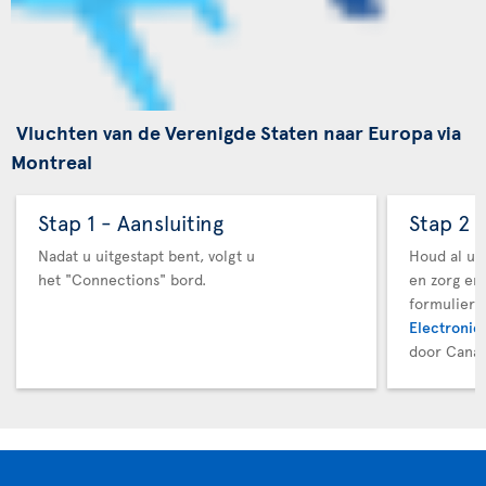
Vluchten van de Verenigde Staten naar Europa via
Montreal
Stap 1 - Aansluiting
Stap 2 
Nadat u uitgestapt bent, volgt u
Houd al uw
het "Connections" bord.
en zorg er
formuliere
Electronic 
door Canad