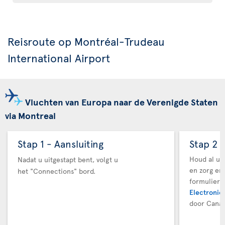
Reisroute op Montréal-Trudeau
International Airport
Vluchten van Europa naar de Verenigde Staten
via Montreal
Stap 1 - Aansluiting
Stap 2 
Houd al uw
Nadat u uitgestapt bent, volgt u
en zorg er
het "Connections" bord.
formuliere
Electronic 
door Canad