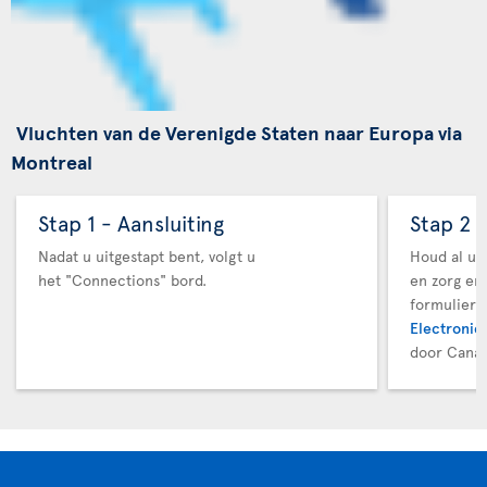
Vluchten van de Verenigde Staten naar Europa via
Montreal
Stap 1 - Aansluiting
Stap 2 
Nadat u uitgestapt bent, volgt u
Houd al uw
het "Connections" bord.
en zorg er
formuliere
Electronic 
door Canad