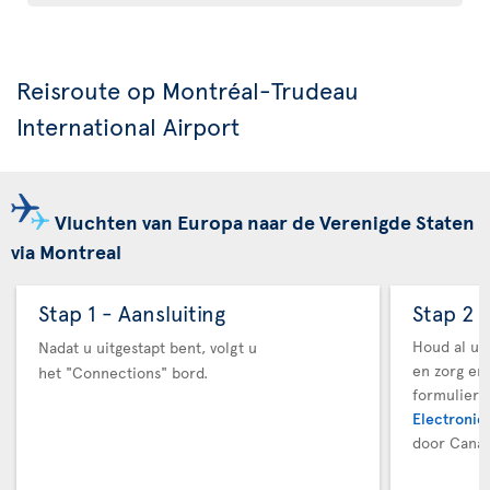
Reisroute op Montréal-Trudeau
International Airport
Vluchten van Europa naar de Verenigde Staten
via Montreal
Stap 1 - Aansluiting
Stap 2 
Houd al uw
Nadat u uitgestapt bent, volgt u
en zorg er
het "Connections" bord.
formuliere
Electronic 
door Canad