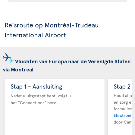
Reisroute op Montréal-Trudeau
International Airport
Vluchten van Europa naar de Verenigde Staten
via Montreal
Stap 1 - Aansluiting
Stap 2 
Houd al uw
Nadat u uitgestapt bent, volgt u
en zorg er
het "Connections" bord.
formuliere
Electronic 
door Canad