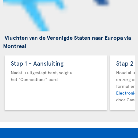
Vluchten van de Verenigde Staten naar Europa via
Montreal
Stap 1 - Aansluiting
Stap 2 
Nadat u uitgestapt bent, volgt u
Houd al uw
het "Connections" bord.
en zorg er
formuliere
Electronic 
door Canad