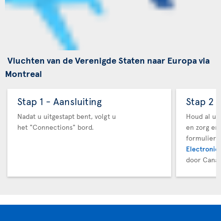
Vluchten van de Verenigde Staten naar Europa via
Montreal
Stap 1 - Aansluiting
Stap 2 
Nadat u uitgestapt bent, volgt u
Houd al uw
het "Connections" bord.
en zorg er
formuliere
Electronic 
door Canad