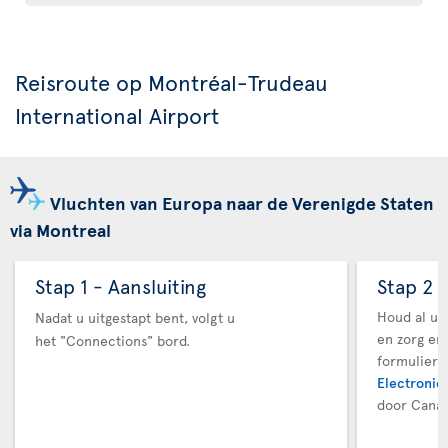
Reisroute op Montréal-Trudeau
International Airport
Vluchten van Europa naar de Verenigde Staten
via Montreal
Stap 1 - Aansluiting
Stap 2 
Houd al uw
Nadat u uitgestapt bent, volgt u
en zorg er
het "Connections" bord.
formuliere
Electronic 
door Canad