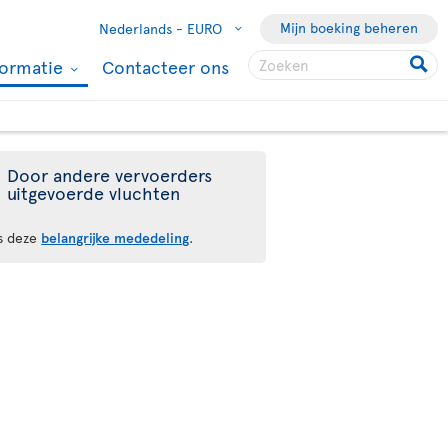
Mijn boeking beheren
Nederlands -
EURO
formatie
Contacteer ons
Door andere vervoerders
uitgevoerde vluchten
s deze
belangrijke mededeling
.