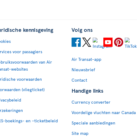
uridische kennisgeving
Volg ons
okies
rvices voor passagiers
Air Transat-app
bruiksvoorwaarden van Air
ansat-websites
Nieuwsbrief
ridische voorwaarden
Contact
orwaarden (vliegticket)
Handige links
ivacybeleid
Currency converter
rzekeringen
Voordelige vluchten naar Canada
S-boekings- en –ticketbeleid
Speciale aanbiedingen
Site map