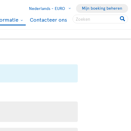
Mijn boeking beheren
Nederlands -
EURO
formatie
Contacteer ons